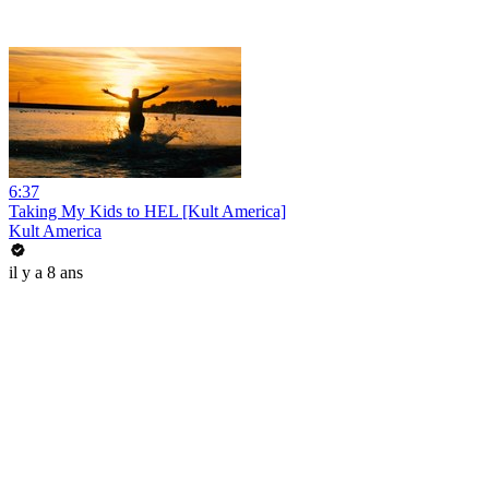
6:37
Taking My Kids to HEL [Kult America]
Kult America
il y a 8 ans