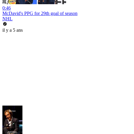
0:46
McDavid's PPG for 29th goal of season
NHL
il y a 5 ans