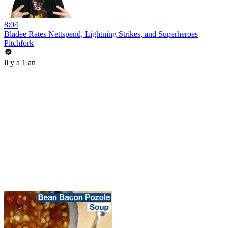
8:04
Bladee Rates Nettspend, Lightning Strikes, and Superheroes
Pitchfork
il y a 1 an