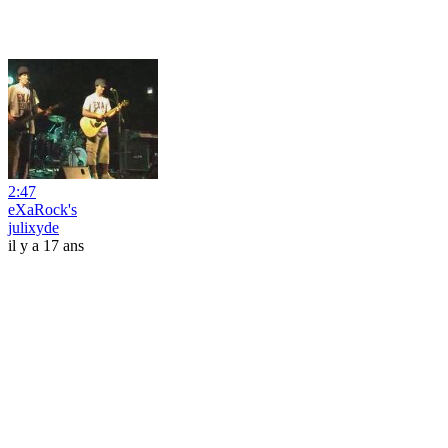
2:47
eXaRock's
julixyde
il y a 17 ans