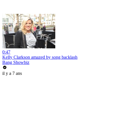
0:47
Kelly Clarkson amazed by song backlash
Bang Showbiz
il y a 7 ans