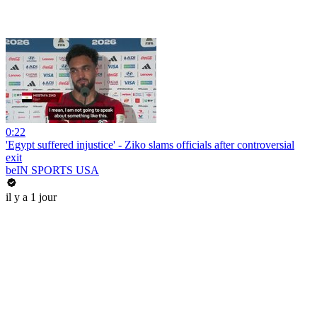
0:22
'Egypt suffered injustice' - Ziko slams officials after controversial
exit
beIN SPORTS USA
il y a 1 jour