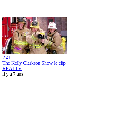
2:41
The Kelly Clarkson Show le clip
REALTV
il y a 7 ans