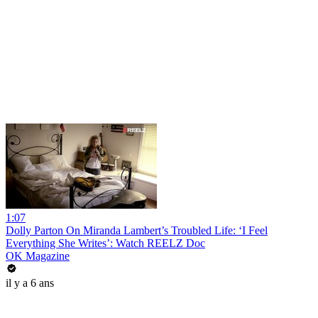
1:07
Dolly Parton On Miranda Lambert’s Troubled Life: ‘I Feel
Everything She Writes’: Watch REELZ Doc
OK Magazine
il y a 6 ans