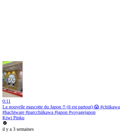
0:11
La nouvelle mascotte du Japon !! (il est partout) 😱 #chiikawa
#hachiware #parcchiikawa #japon #voyagejapon
Kiwi Pinku
il y a 3 semaines