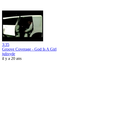
3:35
Groove Coverage - God Is A Girl
julixyde
il y a 20 ans