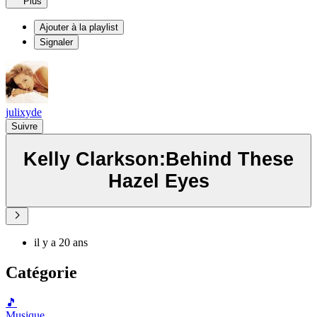
Plus
Ajouter à la playlist
Signaler
julixyde
Suivre
Kelly Clarkson:Behind These
Hazel Eyes
il y a 20 ans
Catégorie
🎵
Musique