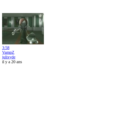
3:58
VampZ
julixyde
il y a 20 ans