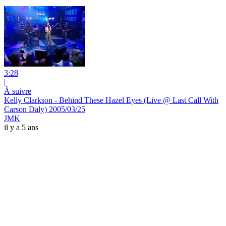
3:28
|
À suivre
Kelly Clarkson - Behind These Hazel Eyes (Live @ Last Call With
Carson Daly) 2005/03/25
JMK
il y a 5 ans