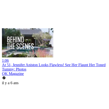
1:06
At 51, Jennifer Aniston Looks Flawless! See Her Flaunt Her Toned
Tummy: Photos
OK Magazine
il y a 6 ans