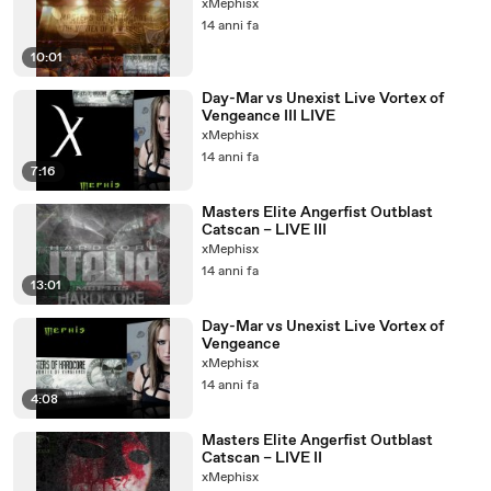
xMephisx
14 anni fa
10:01
Day-Mar vs Unexist Live Vortex of
Vengeance III LIVE
xMephisx
14 anni fa
7:16
Masters Elite Angerfist Outblast
Catscan – LIVE III
xMephisx
14 anni fa
13:01
Day-Mar vs Unexist Live Vortex of
Vengeance
xMephisx
14 anni fa
4:08
Masters Elite Angerfist Outblast
Catscan – LIVE II
xMephisx