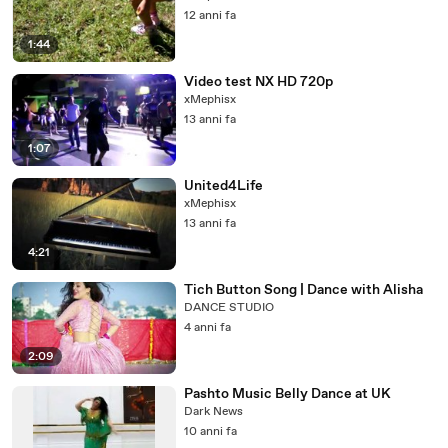
12 anni fa
1:44
Video test NX HD 720p
xMephisx
13 anni fa
1:07
United4Life
xMephisx
13 anni fa
4:21
Tich Button Song | Dance with Alisha
DANCE STUDIO
4 anni fa
2:09
Pashto Music Belly Dance at UK
Dark News
10 anni fa