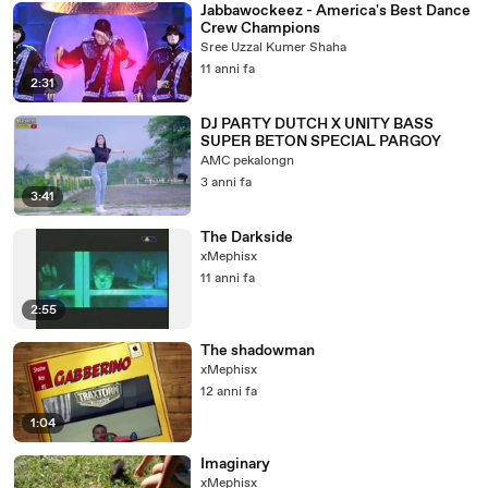
Jabbawockeez - America's Best Dance
Crew Champions
Sree Uzzal Kumer Shaha
11 anni fa
2:31
DJ PARTY DUTCH X UNITY BASS
SUPER BETON SPECIAL PARGOY
AMC pekalongn
3 anni fa
3:41
The Darkside
xMephisx
11 anni fa
2:55
The shadowman
xMephisx
12 anni fa
1:04
Imaginary
xMephisx