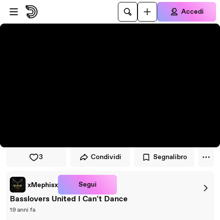
Vai al lettore
Passa al contenuto principale
Accedi
3
Condividi
Segnalibro
Segui
xMephisx
Basslovers United I Can't Dance
19 anni fa