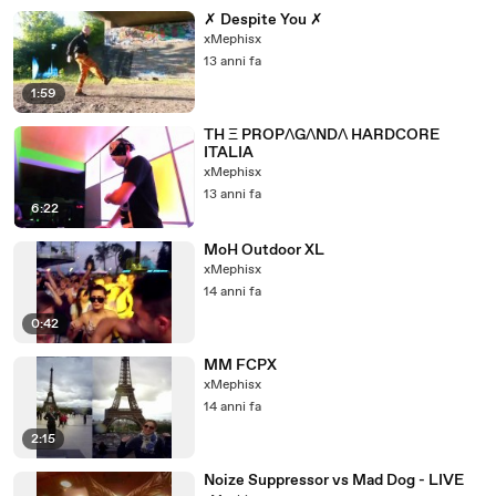
✗ Despite You ✗
xMephisx
13 anni fa
1:59
TH Ξ PROPΛGΛNDΛ HARDCORE
ITALIA
xMephisx
13 anni fa
6:22
MoH Outdoor XL
xMephisx
14 anni fa
0:42
MM FCPX
xMephisx
14 anni fa
2:15
Noize Suppressor vs Mad Dog - LIVE