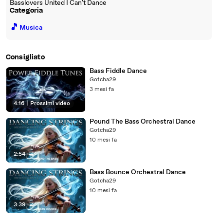
Basslovers United I Can't Dance
Categoria
🎵
Musica
Consigliato
Bass Fiddle Dance
Gotcha29
3 mesi fa
4:16
|
Prossimi video
Pound The Bass Orchestral Dance
Gotcha29
10 mesi fa
2:54
Bass Bounce Orchestral Dance
Gotcha29
10 mesi fa
3:39