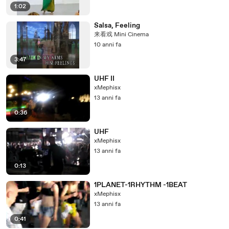
1:02
Salsa, Feeling
来看戏 Mini Cinema
10 anni fa
3:47
UHF II
xMephisx
13 anni fa
0:36
UHF
xMephisx
13 anni fa
0:13
1PLANET-1RHYTHM -1BEAT
xMephisx
13 anni fa
0:41