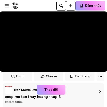
Đi đến trình phát
Đi đến nội dung chính
Đăng nhập
Thích
Chia sẻ
Dấu trang
Theo dõi
Tran Movie Ltd
cuop mo tan thuy hoang - tap 3
19 năm trước