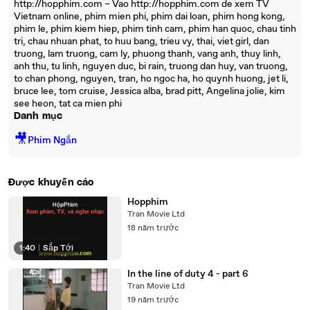
http://hopphim.com – Vao http://hopphim.com de xem TV
Vietnam online, phim mien phi, phim dai loan, phim hong kong,
phim le, phim kiem hiep, phim tinh cam, phim han quoc, chau tinh
tri, chau nhuan phat, to huu bang, trieu vy, thai, viet girl, dan
truong, lam truong, cam ly, phuong thanh, vang anh, thuy linh,
anh thu, tu linh, nguyen duc, bi rain, truong dan huy, van truong,
to chan phong, nguyen, tran, ho ngoc ha, ho quynh huong, jet li,
bruce lee, tom cruise, Jessica alba, brad pitt, Angelina jolie, kim
see heon, tat ca mien phi
Danh mục
🎥
Phim Ngắn
Được khuyến cáo
Hopphim
Tran Movie Ltd
18 năm trước
1:40
|
Sắp Tới
In the line of duty 4 - part 6
Tran Movie Ltd
19 năm trước