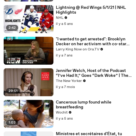
Lightning @ Red Wings 5/1/21 | NHL
Highlights
NHL
il y a 5 ans
2:42
"I wanted to get arrested": Brooklyn
Decker on her activism with co-star
Jane Fonda
Larry King Now on Ora.TV
il y a 7 ans
1:28
Jennifer Welch, Host of the Podcast
“I’ve Had It,” Goes “Dark Woke” | The
New Yorker Interview
The New Yorker
il y a 7 mois
29:51
Cancerous lump found while
breastfeeding
Wochit
il y a 5 ans
1:03
Ministres et secrétaires d'État, tu