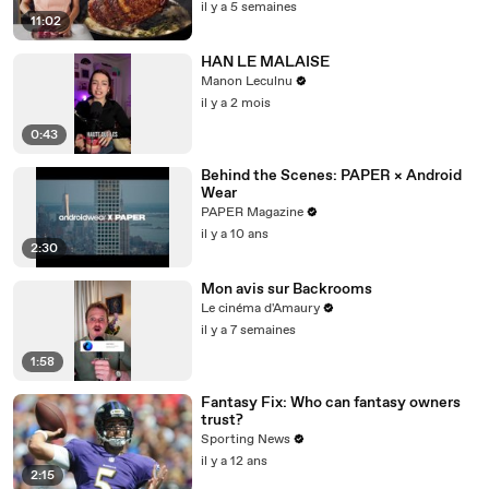
il y a 5 semaines
11:02
HAN LE MALAISE
Manon Leculnu
il y a 2 mois
0:43
Behind the Scenes: PAPER × Android
Wear
PAPER Magazine
il y a 10 ans
2:30
Mon avis sur Backrooms
Le cinéma d'Amaury
il y a 7 semaines
1:58
Fantasy Fix: Who can fantasy owners
trust?
Sporting News
il y a 12 ans
2:15