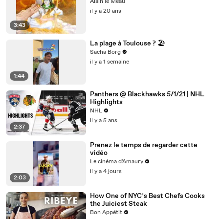
Alain le Meau
il y a 20 ans
3:43
La plage à Toulouse ? 🏖️
Sacha Borg
il y a 1 semaine
1:44
Panthers @ Blackhawks 5/1/21 | NHL
Highlights
NHL
il y a 5 ans
2:37
Prenez le temps de regarder cette
vidéo
Le cinéma d'Amaury
il y a 4 jours
2:03
How One of NYC’s Best Chefs Cooks
the Juiciest Steak
Bon Appétit