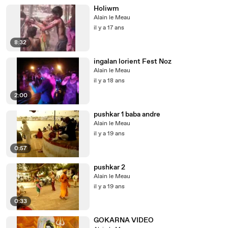
Holiwm
Alain le Meau
il y a 17 ans
8:32
ingalan lorient Fest Noz
Alain le Meau
il y a 18 ans
2:00
pushkar 1 baba andre
Alain le Meau
il y a 19 ans
0:57
pushkar 2
Alain le Meau
il y a 19 ans
0:33
GOKARNA VIDEO