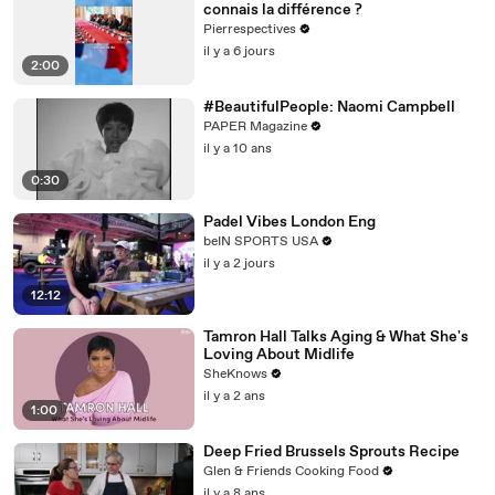
connais la différence ?
Pierrespectives
il y a 6 jours
2:00
#BeautifulPeople: Naomi Campbell
PAPER Magazine
il y a 10 ans
0:30
Padel Vibes London Eng
beIN SPORTS USA
il y a 2 jours
12:12
Tamron Hall Talks Aging & What She's
Loving About Midlife
SheKnows
il y a 2 ans
1:00
Deep Fried Brussels Sprouts Recipe
Glen & Friends Cooking Food
il y a 8 ans