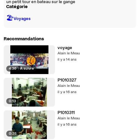
un petit tour en bateau sur le gange
Catégorie
🏖
Voyages
Recommandations
voyage
Alain le Meau
il y a 14 ans
4:36
|
À suivre
P1010327
Alain le Meau
il y a 16 ans
0:13
P1010311
Alain le Meau
il y a 16 ans
0:35