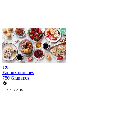
1:07
Far aux pommes
750 Grammes
il y a 5 ans