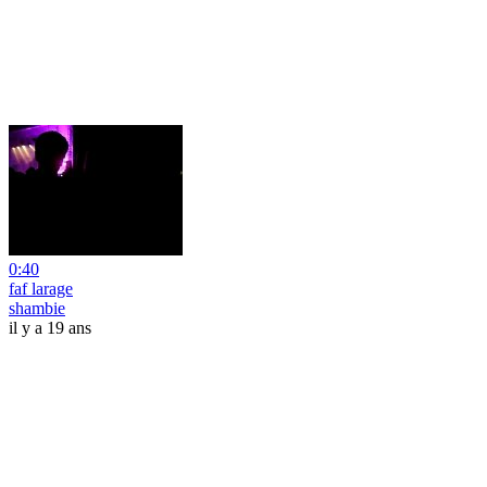
0:40
faf larage
shambie
il y a 19 ans