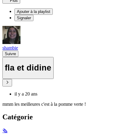
Plus
Ajouter à la playlist
Signaler
shambie
Suivre
fla et didine
il y a 20 ans
mmm les meilleures c'est à la pomme verte !
Catégorie
🗞