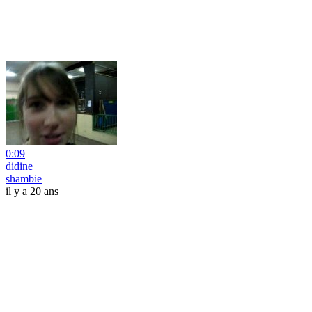
0:09
didine
shambie
il y a 20 ans