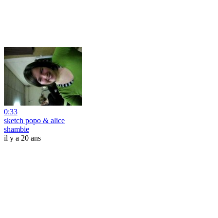
0:33
sketch popo & alice
shambie
il y a 20 ans