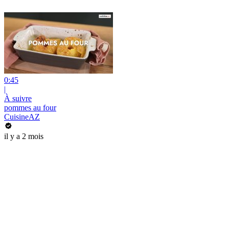
0:45
|
À suivre
pommes au four
CuisineAZ
il y a 2 mois