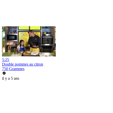
5:25
Double pommes au citron
750 Grammes
il y a 5 ans