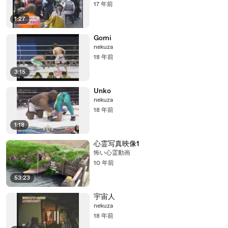
17 年前
1:27
Gomi
nekuza
18 年前
3:15
Unko
nekuza
18 年前
1:18
心霊写真映像1
怖い心霊動画
10 年前
53:23
宇宙人
nekuza
18 年前