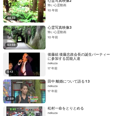
心霊写真映像2
怖い心霊動画
10 年前
54:33
心霊写真映像3
怖い心霊動画
10 年前
53:59
後藤組 後藤忠政会長の誕生パーティー
に参加する芸能人達
nekuza
17 年前
5:13
田中 離婚について語る 1 3
nekuza
17 年前
2:59
松村一命をとりとめる
nekuza