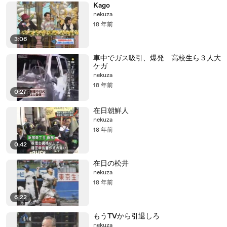
Kago
nekuza
18 年前
3:06
車中でガス吸引、爆発 高校生ら３人大
ケガ
nekuza
18 年前
0:27
在日朝鮮人
nekuza
18 年前
0:42
在日の松井
nekuza
18 年前
6:22
もうTVから引退しろ
nekuza