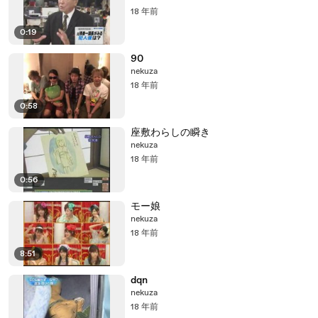
18 年前
0:19
90
nekuza
18 年前
0:58
座敷わらしの瞬き
nekuza
18 年前
0:56
モー娘
nekuza
18 年前
8:51
dqn
nekuza
18 年前