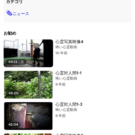
カテゴリ
🗞
ニュース
お勧め
心霊写真映像4
怖い心霊動画
10 年前
54:13
|
次
心霊対人間1-1
怖い心霊動画
9 年前
56:20
心霊対人間1-3
怖い心霊動画
9 年前
42:04