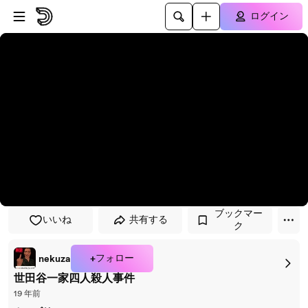
プレイヤーにスキップ
メインコンテンツにスキップ
ログイン
ブックマー
いいね
共有する
ク
+フォロー
nekuza
世田谷一家四人殺人事件
19 年前