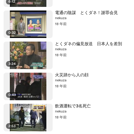
6:12
電通の陰謀 とくダネ！謝罪会見
nekuza
18 年前
0:32
とくダネの偏見放送 日本人を差別
nekuza
18 年前
3:24
火災跡から人の顔
nekuza
18 年前
0:49
飲酒運転で3名死亡
nekuza
18 年前
2:53