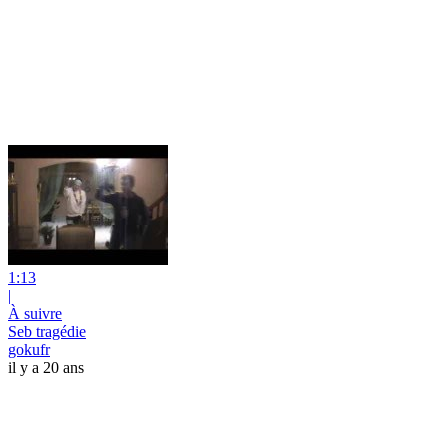
1:13
|
À suivre
Seb tragédie
gokufr
il y a 20 ans