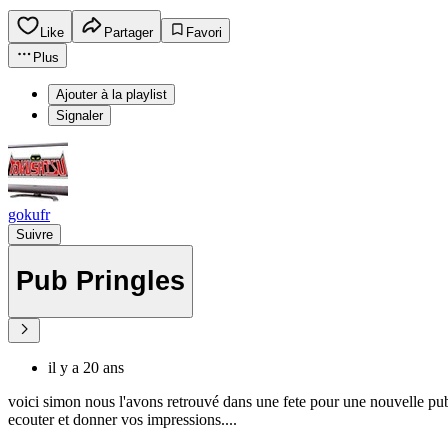
Like
Partager
Favori
Plus
Ajouter à la playlist
Signaler
gokufr
Suivre
Pub Pringles
il y a 20 ans
voici simon nous l'avons retrouvé dans une fete pour une nouvelle pub m
ecouter et donner vos impressions....