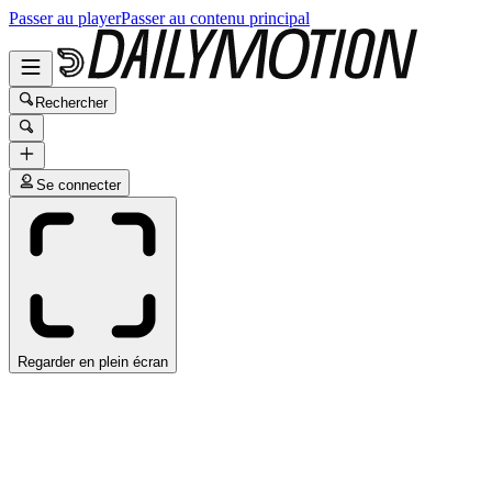
Passer au player
Passer au contenu principal
Rechercher
Se connecter
Regarder en plein écran