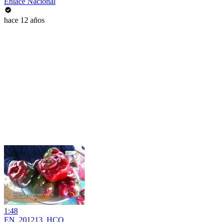
Enlace Nacional
hace 12 años
1:48
EN_201213_HCO