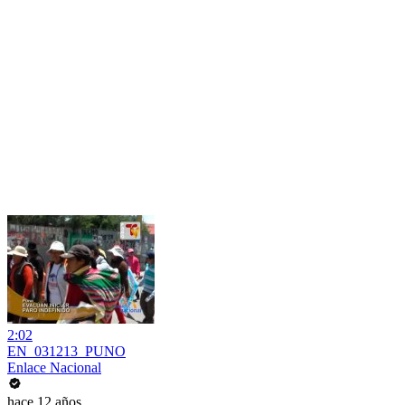
2:02
EN_031213_PUNO
Enlace Nacional
hace 12 años