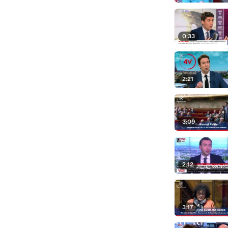
0:33
2:21
3:09
2:12
3:17