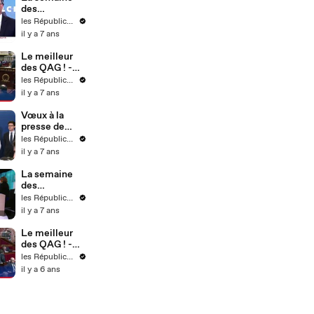
des
Républicains !
les Républicains
- Semaine 4
il y a 7 ans
Le meilleur
des QAG ! -
Semaine 4
les Républicains
il y a 7 ans
Vœux à la
presse de
l'équipe
les Républicains
dirigeante - 21
il y a 7 ans
janvier 2020
(17)
La semaine
des
Républicains !
les Républicains
- Semaine 3
il y a 7 ans
Le meilleur
des QAG ! -
Semaine 9
les Républicains
il y a 6 ans