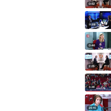
0:52
11:58
0:46
2:25
3:38
25:15