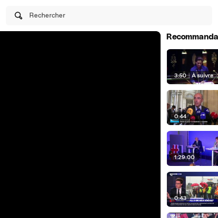
Rechercher
Recommanda
3:50
|
À suivre
0:44
1:29:00
0:43