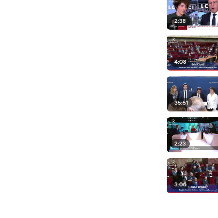
2:38
4:08
35:51
2:23
3:06