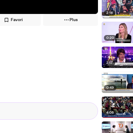
2:16
Favori
Plus
0:20
2:17
0:49
4:06