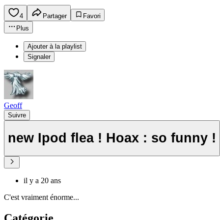
4
Partager
Favori
Plus
Ajouter à la playlist
Signaler
Geoff
Suivre
new Ipod flea ! Hoax : so funny !
il y a 20 ans
C'est vraiment énorme...
Catégorie