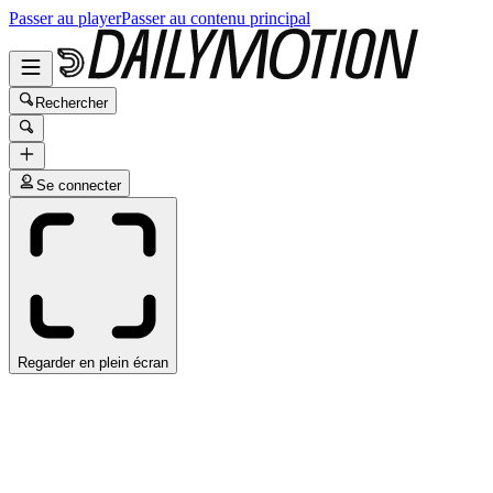
Passer au player
Passer au contenu principal
Rechercher
Se connecter
Regarder en plein écran