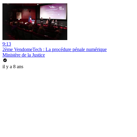
9:13
2ème VendomeTech : La procédure pénale numérique
Ministère de la Justice
il y a 8 ans