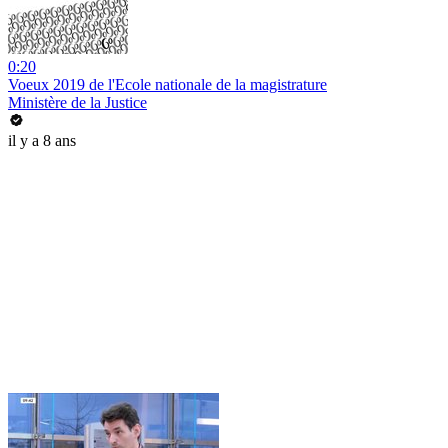
0:20
Voeux 2019 de l'Ecole nationale de la magistrature
Ministère de la Justice
il y a 8 ans