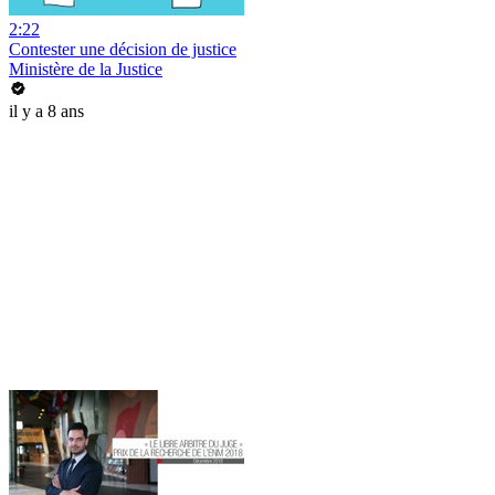
2:22
Contester une décision de justice
Ministère de la Justice
il y a 8 ans