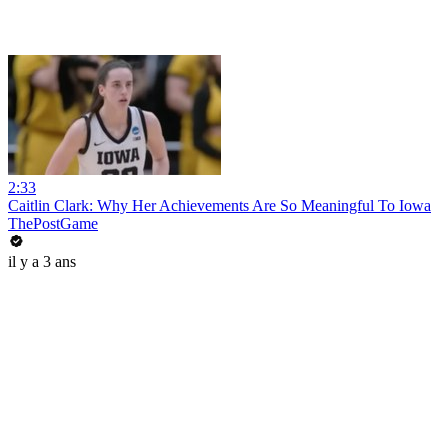
2:33
Caitlin Clark: Why Her Achievements Are So Meaningful To Iowa
ThePostGame
il y a 3 ans