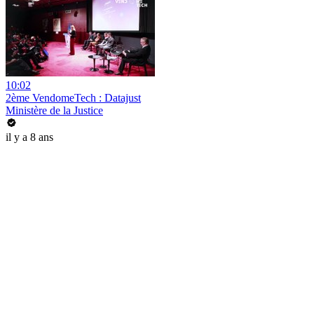
10:02
2ème VendomeTech : Datajust
Ministère de la Justice
il y a 8 ans