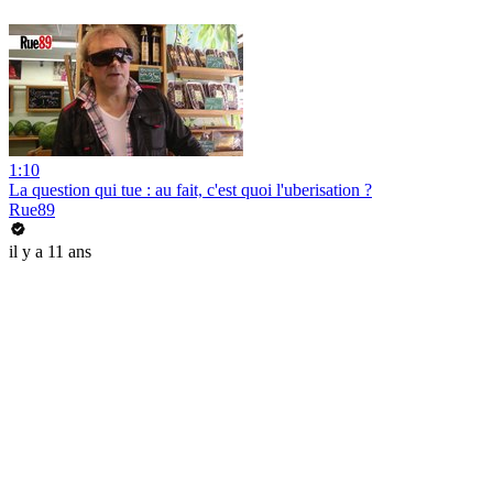
1:10
La question qui tue : au fait, c'est quoi l'uberisation ?
Rue89
il y a 11 ans