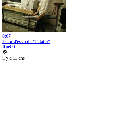
0:07
Le tir d'essai du "Patator"
Rue89
il y a 11 ans