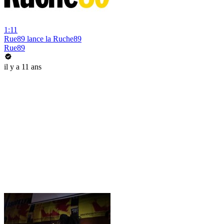
1:11
Rue89 lance la Ruche89
Rue89
il y a 11 ans