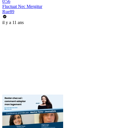
0:56
Fluctuat Nec Mergitur
Rue89
il y a 11 ans