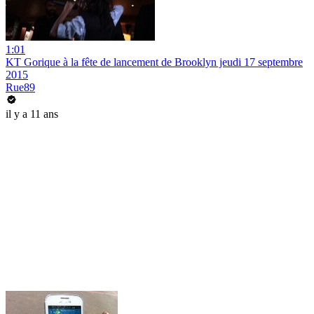
1:01
KT Gorique à la fête de lancement de Brooklyn jeudi 17 septembre
2015
Rue89
il y a 11 ans