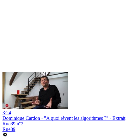
3:24
Dominique Cardon - "A quoi rêvent les algorithmes ?" - Extrait
Rue89 n°2
Rue89