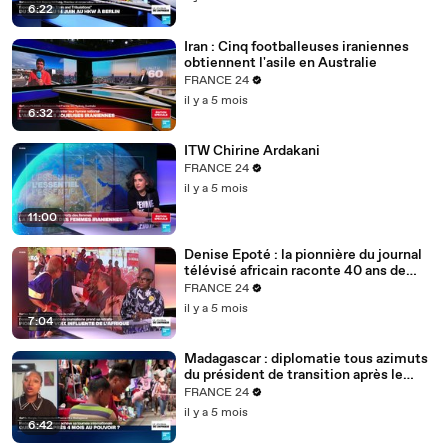
6:22
Iran : Cinq footballeuses iraniennes
obtiennent l'asile en Australie
FRANCE 24
il y a 5 mois
6:32
ITW Chirine Ardakani
FRANCE 24
il y a 5 mois
11:00
Denise Epoté : la pionnière du journal
télévisé africain raconte 40 ans de
carrière
FRANCE 24
il y a 5 mois
7:04
Madagascar : diplomatie tous azimuts
du président de transition après le
putsch
FRANCE 24
il y a 5 mois
6:42