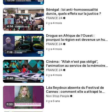
12:05
Sénégal : loi anti-homosexualité
durcie, quels effets sur la justice ?
FRANCE 24
il y a 4 mois
4:34
Drogue en Afrique de l’Ouest :
pourquoi la région est devenue un hub
mondial
FRANCE 24
il y a 4 mois
7:18
Cinéma : "Allah n’est pas obligé",
l’animation au service de la mémoire
des enfants-soldats
FRANCE 24
il y a 4 mois
8:46
Léa Seydoux absente du Festival de
Cannes : comment elle a attrapé le
Covid
Non Stop People
il y a 5 ans
1:33