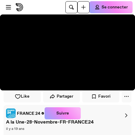
Passer au player
Passer au contenu principal
Se connecter
Like
Partager
Favori
Suivre
FRANCE 24
A la Une-28-Novembre-FR-FRANCE24
il y a 19 ans