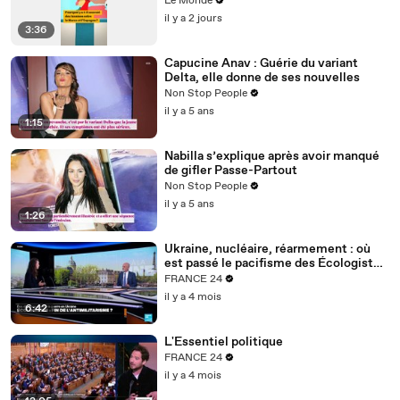
Le Monde
l’Espagne ?
il y a 2 jours
3:36
Capucine Anav : Guérie du variant
Delta, elle donne de ses nouvelles
Non Stop People
il y a 5 ans
1:15
Nabilla s’explique après avoir manqué
de gifler Passe-Partout
Non Stop People
il y a 5 ans
1:26
Ukraine, nucléaire, réarmement : où
est passé le pacifisme des Écologistes
?
FRANCE 24
il y a 4 mois
6:42
L'Essentiel politique
FRANCE 24
il y a 4 mois