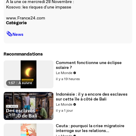
A la une ce mercredi 28 Novembre :
Kosovo: les risques d'une impasse
www.France24.com
Catégorie
🗞
News
Recommandations
Comment fonctionne une éclipse
solaire ?
Le Monde
il y a 19 heures
1:57
|
À suivre
Indonésie : il y a encore des esclaves
sur cette île à côté de Bali
Le Monde
il y a 1 jour
3:18
Ceuta : pourquoi la crise migratoire
interroge sur les relations
diplomatiques entre le Maroc et