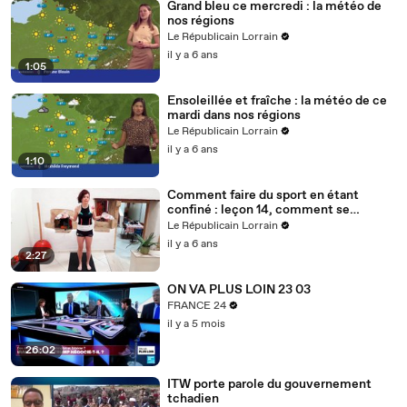
Grand bleu ce mercredi : la météo de
nos régions
Le Républicain Lorrain
il y a 6 ans
1:05
Ensoleillée et fraîche : la météo de ce
mardi dans nos régions
Le Républicain Lorrain
il y a 6 ans
1:10
Comment faire du sport en étant
confiné : leçon 14, comment se
muscler avec des bouteilles d'eau ?
Le Républicain Lorrain
il y a 6 ans
2:27
ON VA PLUS LOIN 23 03
FRANCE 24
il y a 5 mois
26:02
ITW porte parole du gouvernement
tchadien