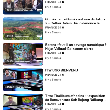
FRANCE 24
il y a 5 mois
6:21
Guinée : « La Guinée est une dictature
» – Cellou Dalein Diallo dénonce le
régime Doumbouya
FRANCE 24
il y a 5 mois
6:48
Écrans : faut-il un sevrage numérique ?
Najat Vallaud-Belkacem alerte
FRANCE 24
il y a 5 mois
9:16
ITW UGO BIENVENU
FRANCE 24
il y a 5 mois
10:37
Titre Tirailleurs africains : l’exposition
de Bonaventure Soh Bejeng Ndikung à
Berlin
FRANCE 24
il y a 5 mois