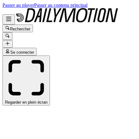
Passer au player
Passer au contenu principal
Rechercher
Se connecter
Regarder en plein écran