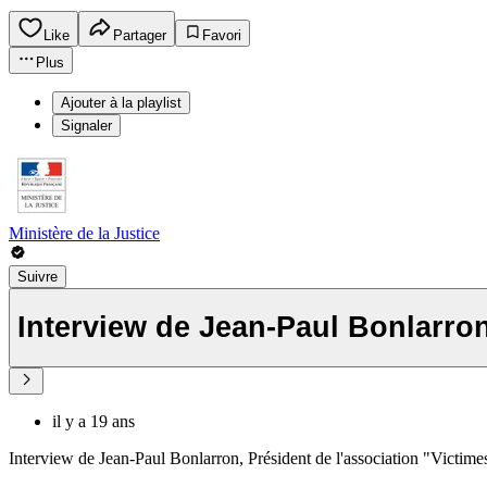
Like
Partager
Favori
Plus
Ajouter à la playlist
Signaler
Ministère de la Justice
Suivre
Interview de Jean-Paul Bonlarron
il y a 19 ans
Interview de Jean-Paul Bonlarron, Président de l'association "Victime