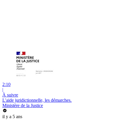
2:10
|
À suivre
L'aide juridictionnelle, les démarches.
Ministère de la Justice
il y a 5 ans