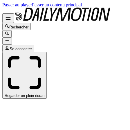
Passer au player
Passer au contenu principal
Rechercher
Se connecter
Regarder en plein écran