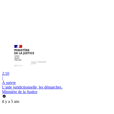
2:10
|
À suivre
L'aide juridictionnelle, les démarches.
Ministère de la Justice
il y a 5 ans