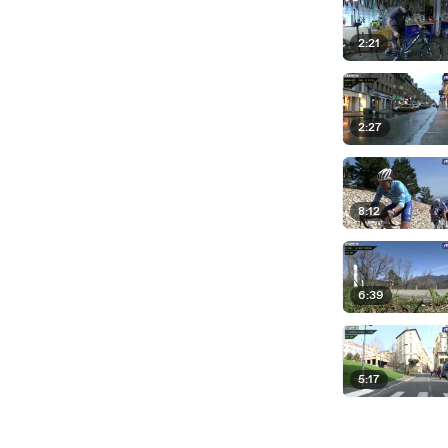
2:21
2:27
8:12
6:39
5:17