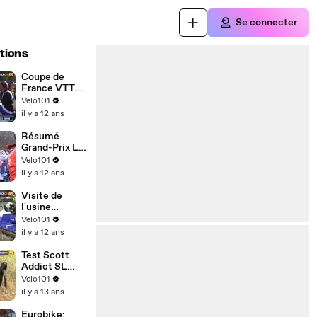
Se connecter
tions
Coupe de
France VTT
2014 à Cassis
Velo101
- Best of
il y a 12 ans
Résumé
Grand-Prix La
Marseillaise
Velo101
2014
il y a 12 ans
Visite de
l'usine
Canyon
Velo101
il y a 12 ans
Test Scott
Addict SL
2014
Velo101
il y a 13 ans
Eurobike: