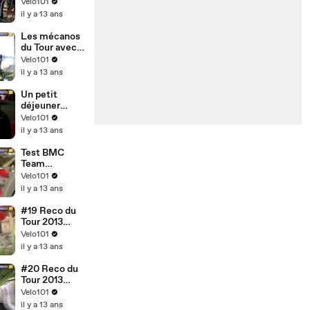
Velo101
il y a 13 ans
Les mécanos
du Tour avec
Saxo Tinkoff
Velo101
il y a 13 ans
Un petit
déjeuner
avec...
Velo101
Sojasun
il y a 13 ans
Test BMC
Team
Machine
Velo101
SLR01
il y a 13 ans
#19 Reco du
Tour 2013
Bourg
Velo101
d'Oisans - Le
il y a 13 ans
Grand
Bornand
#20 Reco du
Tour 2013
Annecy - Le
Velo101
Semnoz
il y a 13 ans