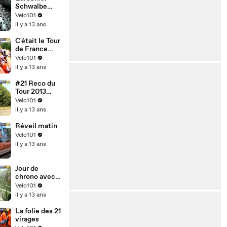
Schwalbe
Collection
Velo101
2014
il y a 13 ans
C'était le Tour
de France
2013
Velo101
il y a 13 ans
#21 Reco du
Tour 2013
Versailles -
Velo101
Paris
il y a 13 ans
Réveil matin
Velo101
il y a 13 ans
Jour de
chrono avec
Sojasun
Velo101
il y a 13 ans
La folie des 21
virages