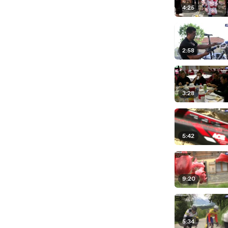
4:25
2:58
3:28
5:42
9:20
5:34