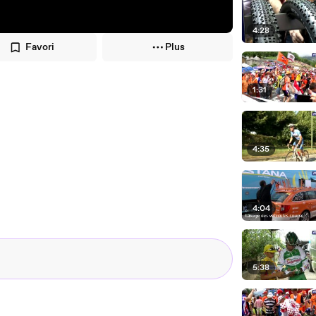
4:28
Favori
Plus
1:31
4:35
4:04
5:38