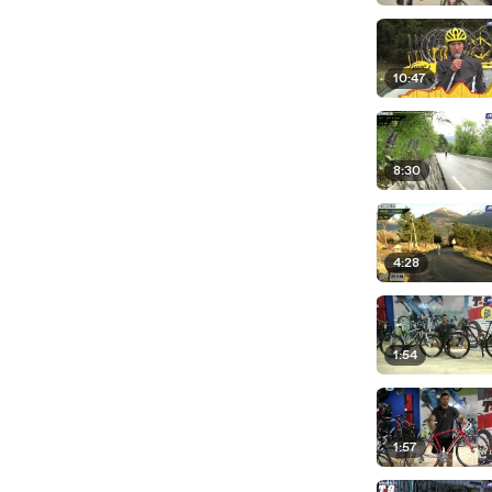
10:47
8:30
4:28
1:54
1:57