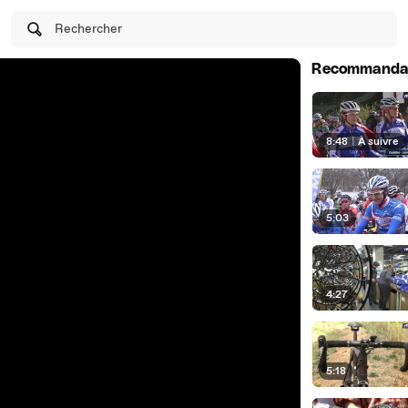
Rechercher
Recommanda
8:48
|
À suivre
5:03
4:27
5:18