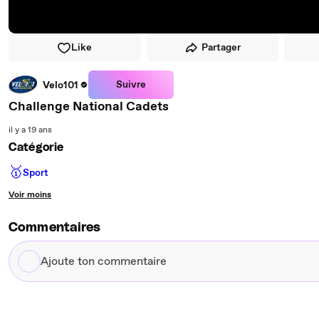
Like
Partager
Suivre
Velo101
Challenge National Cadets
il y a 19 ans
Catégorie
🥇
Sport
Voir moins
Commentaires
Ajoute
ton
commentaire