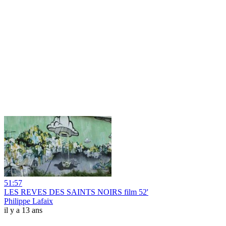
51:57
LES REVES DES SAINTS NOIRS film 52'
Philippe Lafaix
il y a 13 ans