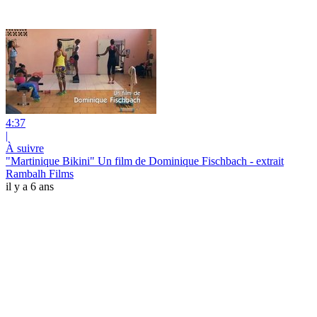
4:37
|
À suivre
"Martinique Bikini" Un film de Dominique Fischbach - extrait
Rambalh Films
il y a 6 ans