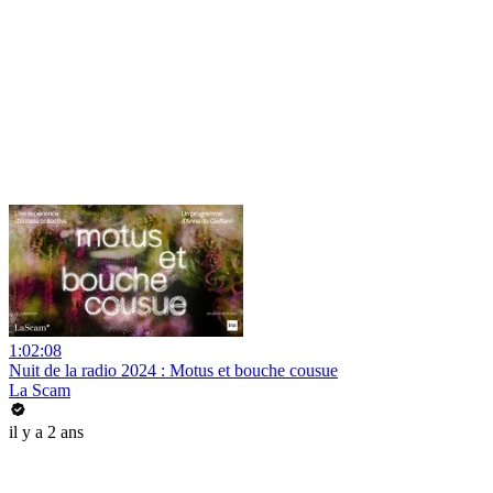
1:02:08
Nuit de la radio 2024 : Motus et bouche cousue
La Scam
il y a 2 ans