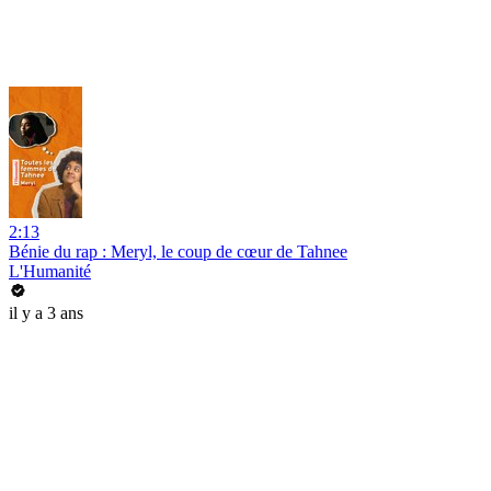
2:13
Bénie du rap : Meryl, le coup de cœur de Tahnee
L'Humanité
il y a 3 ans