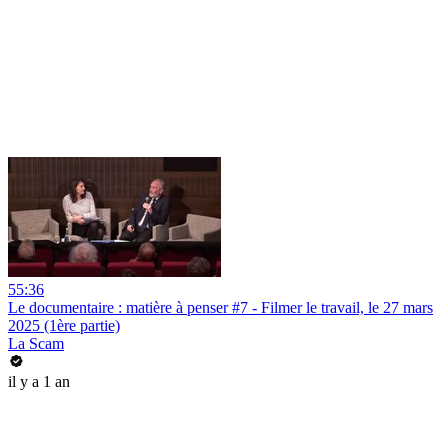
55:36
Le documentaire : matière à penser #7 - Filmer le travail, le 27 mars
2025 (1ère partie)
La Scam
il y a 1 an