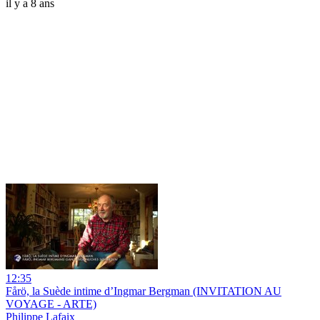
il y a 8 ans
12:35
Fårö, la Suède intime d’Ingmar Bergman (INVITATION AU
VOYAGE - ARTE)
Philippe Lafaix