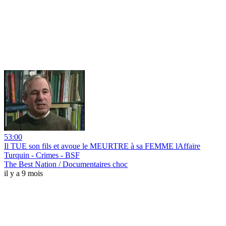
53:00
Il TUE son fils et avoue le MEURTRE à sa FEMME lAffaire
Turquin - Crimes - BSF
The Best Nation / Documentaires choc
il y a 9 mois