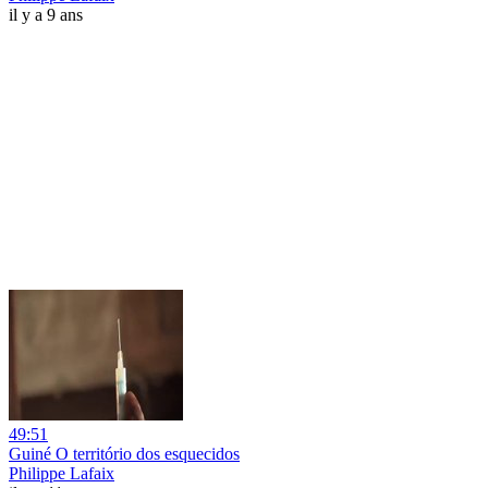
il y a 9 ans
49:51
Guiné O território dos esquecidos
Philippe Lafaix