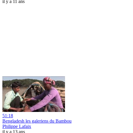
il y a 11 ans
51:18
Bengladesh les galeriens du Bambou
Philippe Lafaix
il y a 13 ans