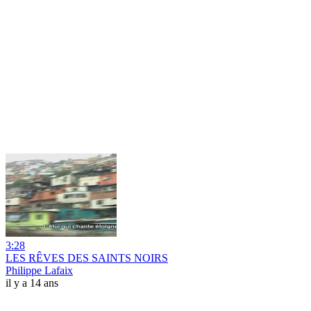
3:28
LES RÊVES DES SAINTS NOIRS
Philippe Lafaix
il y a 14 ans