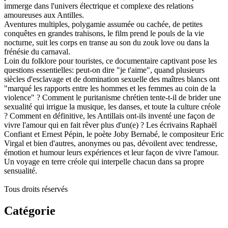
immerge dans l'univers électrique et complexe des relations
amoureuses aux Antilles.
Aventures multiples, polygamie assumée ou cachée, de petites
conquêtes en grandes trahisons, le film prend le pouls de la vie
nocturne, suit les corps en transe au son du zouk love ou dans la
frénésie du carnaval.
Loin du folklore pour touristes, ce documentaire captivant pose les
questions essentielles: peut-on dire "je t'aime", quand plusieurs
siècles d'esclavage et de domination sexuelle des maîtres blancs ont
"marqué les rapports entre les hommes et les femmes au coin de la
violence" ? Comment le puritanisme chrétien tente-t-il de brider une
sexualité qui irrigue la musique, les danses, et toute la culture créole
? Comment en définitive, les Antillais ont-ils inventé une façon de
vivre l'amour qui en fait rêver plus d'un(e) ? Les écrivains Raphaël
Confiant et Ernest Pépin, le poète Joby Bernabé, le compositeur Eric
Virgal et bien d'autres, anonymes ou pas, dévoilent avec tendresse,
émotion et humour leurs expériences et leur façon de vivre l'amour.
Un voyage en terre créole qui interpelle chacun dans sa propre
sensualité.
Tous droits réservés
Catégorie