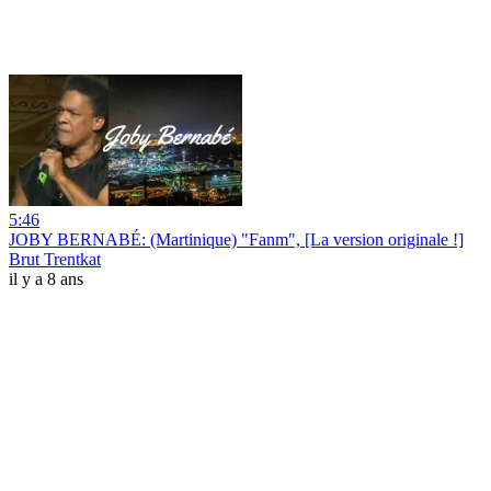
5:46
JOBY BERNABÉ: (Martinique) "Fanm", [La version originale !]
Brut Trentkat
il y a 8 ans