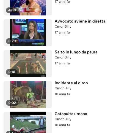
17 anni fa
4:00
Avvocato sviene in diretta
CmonBilly
17 anni fa
0:29
Salto in lungo da paura
CmonBilly
17 anni fa
0:18
Incidente al circo
CmonBilly
18 anni fa
0:02
Catapulta umana
CmonBilly
18 anni fa