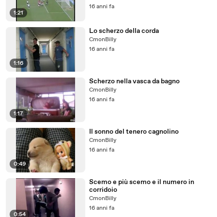
16 anni fa
1:21
Lo scherzo della corda
CmonBilly
16 anni fa
1:16
Scherzo nella vasca da bagno
CmonBilly
16 anni fa
1:17
Il sonno del tenero cagnolino
CmonBilly
16 anni fa
0:49
Scemo e più scemo e il numero in
corridoio
CmonBilly
16 anni fa
0:54