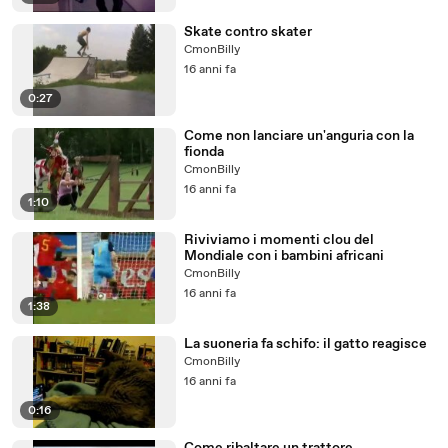
Skate contro skater
CmonBilly
16 anni fa
0:27
Come non lanciare un'anguria con la
fionda
CmonBilly
16 anni fa
1:10
Riviviamo i momenti clou del
Mondiale con i bambini africani
CmonBilly
16 anni fa
1:38
La suoneria fa schifo: il gatto reagisce
CmonBilly
16 anni fa
0:16