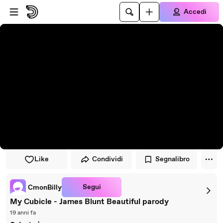
Vai al lettore
Passa al contenuto principale
Accedi
Like
Condividi
Segnalibro
Segui
CmonBilly
My Cubicle - James Blunt Beautiful parody
19 anni fa