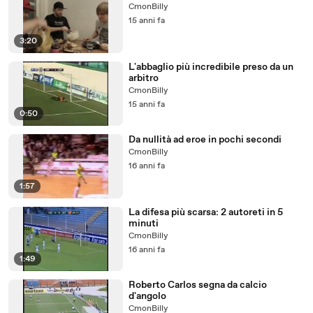
CmonBilly
15 anni fa
3:20
L'abbaglio più incredibile preso da un
arbitro
CmonBilly
15 anni fa
0:50
Da nullità ad eroe in pochi secondi
CmonBilly
16 anni fa
1:57
La difesa più scarsa: 2 autoreti in 5
minuti
CmonBilly
16 anni fa
1:49
Roberto Carlos segna da calcio
d'angolo
CmonBilly