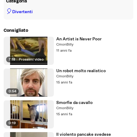
Categoria
🎈
Divertenti
Consigliato
An Artist is Never Poor
CmonBilly
11 anni fa
7:18
|
Prossimi video
Un robot molto realistico
CmonBilly
15 anni fa
0:54
Smorfie da cavallo
CmonBilly
15 anni fa
0:19
Il violento pancake svedese