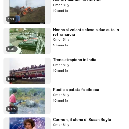
Come ribaltare un trattore
CmonBilly
16 anni fa
1:19
Nonna al volante sfascia due auto in
retromarcia
CmonBilly
16 anni fa
0:45
Treno strapieno in India
CmonBilly
16 anni fa
0:25
Fucile a patata fa cilecca
CmonBilly
16 anni fa
0:06
Carmen, il clone di Susan Boyle
CmonBilly