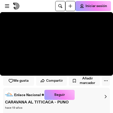
Saltar al reproductor
Saltar al contenido principal
Iniciar sesión
Añadir
Me gusta
Compartir
marcador
Seguir
Enlace Nacional
CARAVANA AL TITICACA - PUNO
hace 19 años