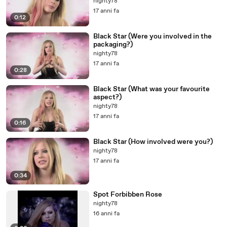
nighty78
17 anni fa
0:12
Black Star (Were you involved in the
packaging?)
nighty78
17 anni fa
0:28
Black Star (What was your favourite
aspect?)
nighty78
17 anni fa
0:16
Black Star (How involved were you?)
nighty78
17 anni fa
0:34
Spot Forbibben Rose
nighty78
16 anni fa