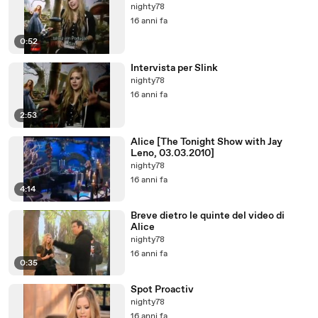
nighty78
16 anni fa
0:52
Intervista per Slink
nighty78
16 anni fa
2:53
Alice [The Tonight Show with Jay
Leno, 03.03.2010]
nighty78
16 anni fa
4:14
Breve dietro le quinte del video di
Alice
nighty78
16 anni fa
0:35
Spot Proactiv
nighty78
16 anni fa