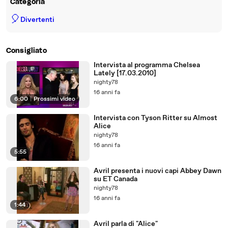
Categoria
🎈
Divertenti
Consigliato
Intervista al programma Chelsea
Lately [17.03.2010]
nighty78
16 anni fa
6:00
|
Prossimi video
Intervista con Tyson Ritter su Almost
Alice
nighty78
16 anni fa
5:55
Avril presenta i nuovi capi Abbey Dawn
su ET Canada
nighty78
16 anni fa
1:44
Avril parla di "Alice"