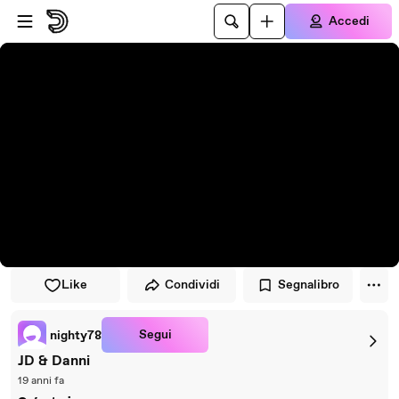
Vai al lettore
Passa al contenuto principale
Accedi
Like
Condividi
Segnalibro
Segui
nighty78
JD & Danni
19 anni fa