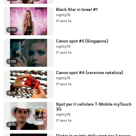
Black Star in Israel #1
nighty78
17 anni fa
0:15
Canon spot #5 (Singapore)
nighty78
17 anni fa
1:00
Canon spot #4 (versione natalizia)
nighty78
17 anni fa
0:31
Spot per il cellulare T-Mobile myTouch
3G
nighty78
17 anni fa
0:32