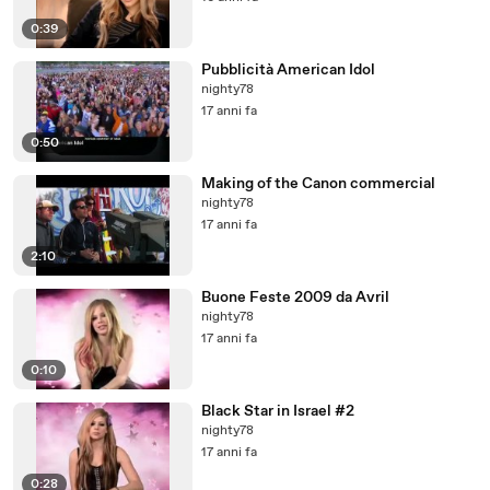
0:39
Pubblicità American Idol
nighty78
17 anni fa
0:50
Making of the Canon commercial
nighty78
17 anni fa
2:10
Buone Feste 2009 da Avril
nighty78
17 anni fa
0:10
Black Star in Israel #2
nighty78
17 anni fa
0:28