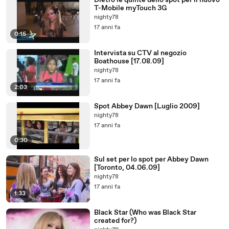
Dietro le quinte dello spot per il nuovo
T-Mobile myTouch 3G
nighty78
17 anni fa
0:15
Intervista su CTV al negozio
Boathouse [17.08.09]
nighty78
17 anni fa
2:03
Spot Abbey Dawn [Luglio 2009]
nighty78
17 anni fa
0:30
Sul set per lo spot per Abbey Dawn
[Toronto, 04.06.09]
nighty78
17 anni fa
1:33
Black Star (Who was Black Star
created for?)