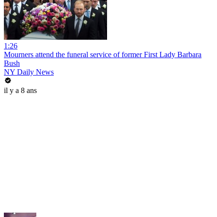
1:26
Mourners attend the funeral service of former First Lady Barbara
Bush
NY Daily News
il y a 8 ans