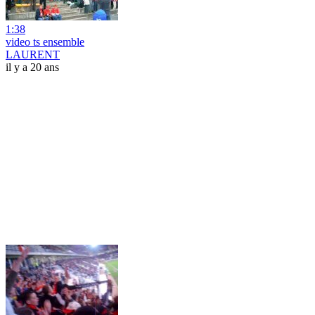
1:38
video ts ensemble
LAURENT
il y a 20 ans