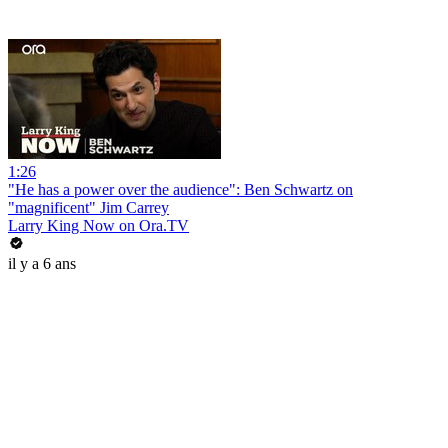
1:26
"He has a power over the audience": Ben Schwartz on
"magnificent" Jim Carrey
Larry King Now on Ora.TV
il y a 6 ans