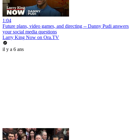
1:04
Future plans, video games, and directing -- Danny Pudi answers
your social media questions
Larry King Now on Ora.TV
il y a 6 ans