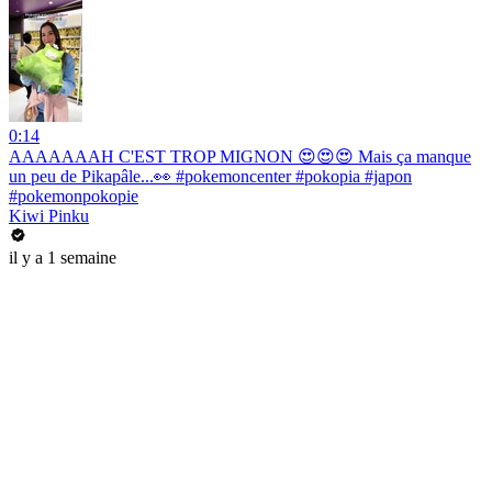
0:14
AAAAAAAH C'EST TROP MIGNON 😍😍😍 Mais ça manque
un peu de Pikapâle...👀 #pokemoncenter #pokopia #japon
#pokemonpokopie
Kiwi Pinku
il y a 1 semaine