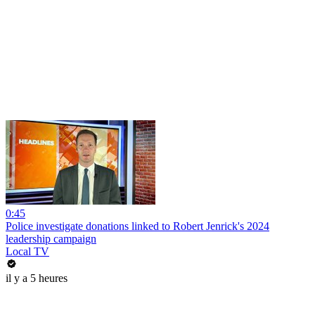
0:45
Police investigate donations linked to Robert Jenrick's 2024
leadership campaign
Local TV
il y a 5 heures