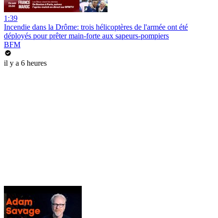
1:39
Incendie dans la Drôme: trois hélicoptères de l'armée ont été
déployés pour prêter main-forte aux sapeurs-pompiers
BFM
il y a 6 heures