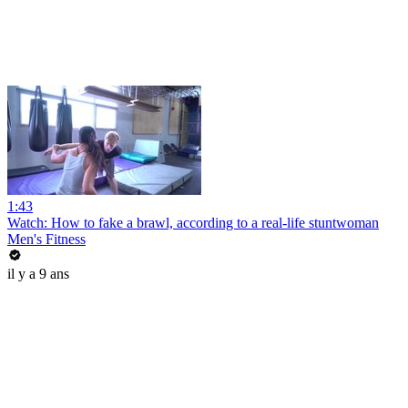
1:43
Watch: How to fake a brawl, according to a real-life stuntwoman
Men's Fitness
il y a 9 ans