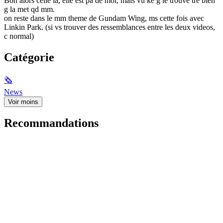
Bon alors celle la, elle est pa de moi, mais vu ke g le trouve tre bien
g la met qd mm.
on reste dans le mm theme de Gundam Wing, ms cette fois avec
Linkin Park. (si vs trouver des ressemblances entre les deux videos,
c normal)
Catégorie
🗞
News
Voir moins
Recommandations