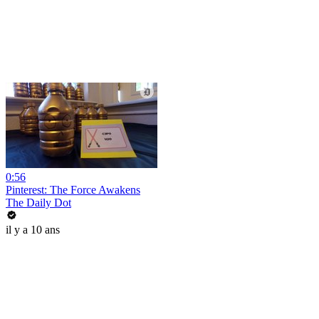
0:56
Pinterest: The Force Awakens
The Daily Dot
il y a 10 ans