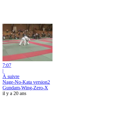
7:07
|
À suivre
Nage-No-Kata version2
Gundam-Wing-Zero-X
il y a 20 ans