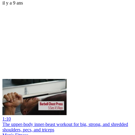
il y a 9 ans
1:10
The upper-body inner-beast workout for big, strong, and shredded
shoulders, pecs, and triceps