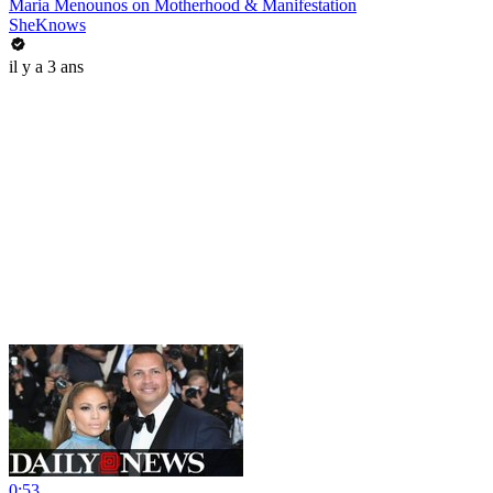
Maria Menounos on Motherhood & Manifestation
SheKnows
il y a 3 ans
0:53