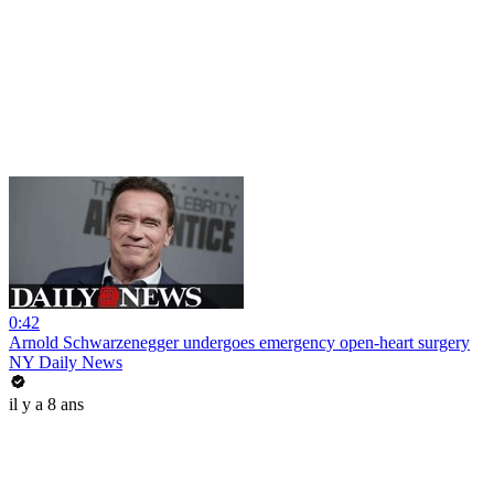
0:42
Arnold Schwarzenegger undergoes emergency open-heart surgery
NY Daily News
il y a 8 ans