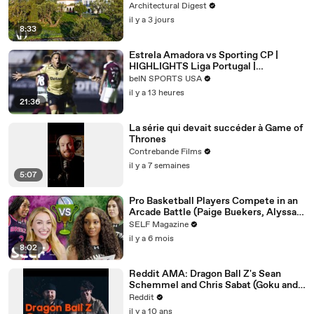
Architectural Digest
il y a 3 jours
8:33
Estrela Amadora vs Sporting CP |
HIGHLIGHTS Liga Portugal |
08/08/2026 | beIN SPORTS USA
beIN SPORTS USA
il y a 13 heures
21:36
La série qui devait succéder à Game of
Thrones
Contrebande Films
il y a 7 semaines
5:07
Pro Basketball Players Compete in an
Arcade Battle (Paige Buekers, Alyssa
Thomas & More)
SELF Magazine
il y a 6 mois
8:02
Reddit AMA: Dragon Ball Z's Sean
Schemmel and Chris Sabat (Goku and
Vegeta)
Reddit
il y a 10 ans