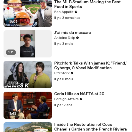
The MLB Stadium Making the Best
Food in Sports
Bon Appétit
il y a 3 semaines
16:09
J’ai mis du mascara
Antoine Delp
il y a 3 mois
1:11
Pitchfork Talks With james K: "Friend,"
Cyborgs, & Vocal Modification
Pitchfork
il y a 8 mois
24:00
Carla Hills on NAFTA at 20
Foreign Affairs
il y a 12 ans
11:43
Inside the Restoration of Coco
Chanel's Garden on the French Riviera