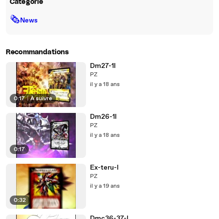
Catégorie
🗞
News
Recommandations
Dm27-1l
PZ
il y a 18 ans
0:17
|
À suivre
Dm26-1l
PZ
il y a 18 ans
0:17
Ex-teru-l
PZ
il y a 19 ans
0:32
Dmc36-37-l