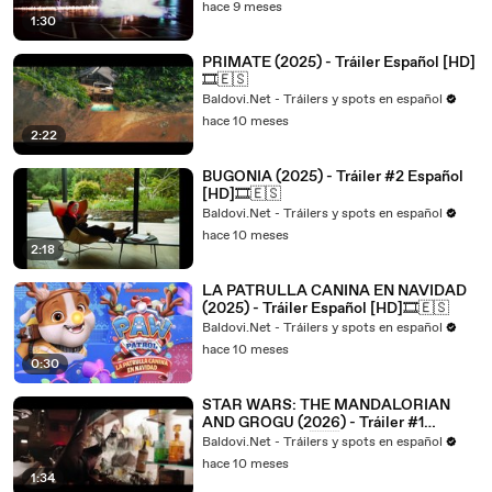
hace 9 meses
1:30
PRIMATE (2025) - Tráiler Español [HD]
🎞️🇪🇸
Baldovi.Net - Tráilers y spots en español
hace 10 meses
2:22
BUGONIA (2025) - Tráiler #2 Español
[HD]🎞️🇪🇸
Baldovi.Net - Tráilers y spots en español
hace 10 meses
2:18
LA PATRULLA CANINA EN NAVIDAD
(2025) - Tráiler Español [HD]🎞️🇪🇸
Baldovi.Net - Tráilers y spots en español
hace 10 meses
0:30
STAR WARS: THE MANDALORIAN
AND GROGU (2026) - Tráiler #1
Español [HD]🎞️🇪🇸
Baldovi.Net - Tráilers y spots en español
hace 10 meses
1:34