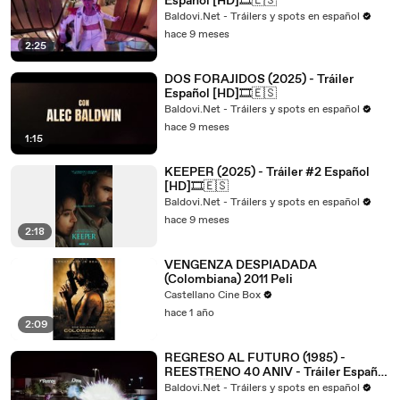
Español [HD]🎞️🇪🇸
Baldovi.Net - Tráilers y spots en español
hace 9 meses
2:25
DOS FORAJIDOS (2025) - Tráiler
Español [HD]🎞️🇪🇸
Baldovi.Net - Tráilers y spots en español
hace 9 meses
1:15
KEEPER (2025) - Tráiler #2 Español
[HD]🎞️🇪🇸
Baldovi.Net - Tráilers y spots en español
hace 9 meses
2:18
VENGENZA DESPIADADA
(Colombiana) 2011 Peli
Castellano Cine Box
hace 1 año
2:09
REGRESO AL FUTURO (1985) -
REESTRENO 40 ANIV - Tráiler Español
[HD]🎞️🇪🇸
Baldovi.Net - Tráilers y spots en español