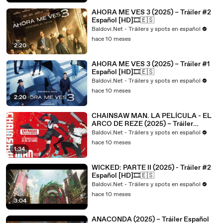
AHORA ME VES 3 (2025) – Tráiler #2
Español [HD]🎞️🇪🇸
Baldovi.Net - Tráilers y spots en español
hace 10 meses
2:20
AHORA ME VES 3 (2025) – Tráiler #1
Español [HD]🎞️🇪🇸
Baldovi.Net - Tráilers y spots en español
hace 10 meses
2:20
CHAINSAW MAN. LA PELÍCULA - EL
ARCO DE REZE (2025) – Tráiler
Español [HD]🎞️🇪🇸
Baldovi.Net - Tráilers y spots en español
hace 10 meses
1:34
WICKED: PARTE II (2025) - Tráiler #2
Español [HD]🎞️🇪🇸
Baldovi.Net - Tráilers y spots en español
hace 10 meses
3:04
ANACONDA (2025) – Tráiler Español