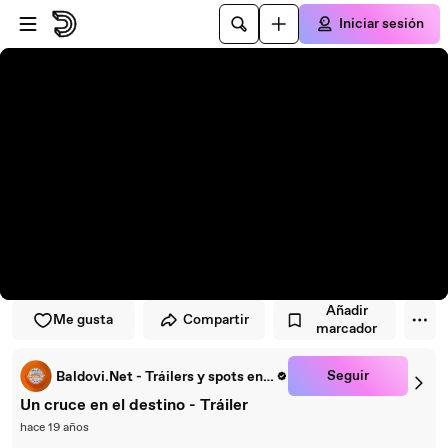
Saltar al reproductor
Saltar al contenido principal
Iniciar sesión
Añadir
Me gusta
Compartir
marcador
Seguir
Baldovi.Net - Tráilers y spots en español
Un cruce en el destino - Tráiler
hace 19 años