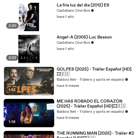
La fría luz del día (2012) ES
Castellano Cine Box
hace 1 año
2:20
Angel-A (2005) Luc Besson
Castellano Cine Box
hace 1 año
2:23
GOLPES (2025) - Tráiler Español [HD]
🎞️🇪🇸
Baldovi.Net - Tráilers y spots en español
hace 9 meses
1:52
ME HAS ROBADO EL CORAZÓN
(2025) - Tráiler Español [HD]🎞️🇪🇸
Baldovi.Net - Tráilers y spots en español
hace 9 meses
1:38
THE RUNNING MAN (2025) - Tráiler #2