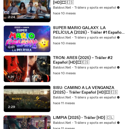
[HD]🎞️🇪🇸
Baldovi.Net - Tráilers y spots en español
hace 10 meses
2:24
SUPER MARIO GALAXY. LA
PELÍCULA (2026) - Tráiler #1 Español
[HD]🎞️🇪🇸
Baldovi.Net - Tráilers y spots en español
hace 10 meses
0:51
TRON: ARES (2025) – Tráiler #2
Español [HD]🎞️🇪🇸
Baldovi.Net - Tráilers y spots en español
hace 10 meses
1:31
SISU: CAMINO A LA VENGANZA
(2025) - Tráiler Español [HD]🎞️🇪🇸
Baldovi.Net - Tráilers y spots en español
hace 11 meses
2:29
LIMPIA (2025) - Tráiler [HD] 🇨🇱
Baldovi.Net - Tráilers y spots en español
hace 11 meses