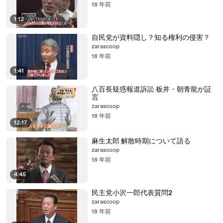
18 年前
1:12
自民党が資料隠し？知る権利の侵害？
zarascoop
18 年前
1:41
八百長疑惑報道訴訟 板井・朝青龍が証
言
zarascoop
18 年前
12:17
麻生太郎 解散時期について語る
zarascoop
18 年前
4:45
民主党小沢一郎代表質問2
zarascoop
18 年前