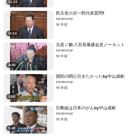
12:23
民主党小沢一郎代表質問1
zarascoop
18 年前
11:53
元若ノ鵬 八百長暴露会見ノーカット
zarascoop
18 年前
8:45
国民の関心引きたかったby中山成彬
zarascoop
18 年前
1:56
日教組は日本のがんby中山成彬
zarascoop
18 年前
1:46