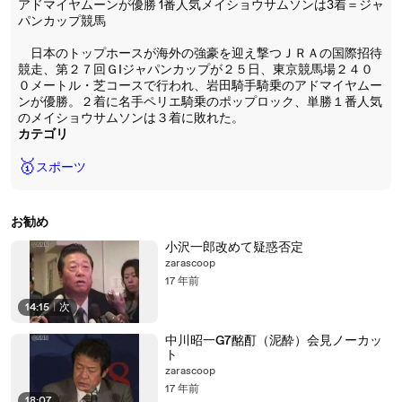
アドマイヤムーンが優勝 1番人気メイショウサムソンは3着＝ジャ
パンカップ競馬
日本のトップホースが海外の強豪を迎え撃つＪＲＡの国際招待
競走、第２７回ＧIジャパンカップが２５日、東京競馬場２４０
０メートル・芝コースで行われ、岩田騎手騎乗のアドマイヤムー
ンが優勝。２着に名手ペリエ騎乗のポップロック、単勝１番人気
のメイショウサムソンは３着に敗れた。
カテゴリ
🥇
スポーツ
お勧め
小沢一郎改めて疑惑否定
zarascoop
17 年前
14:15
|
次
中川昭一G7酩酊（泥酔）会見ノーカッ
ト
zarascoop
17 年前
18:07