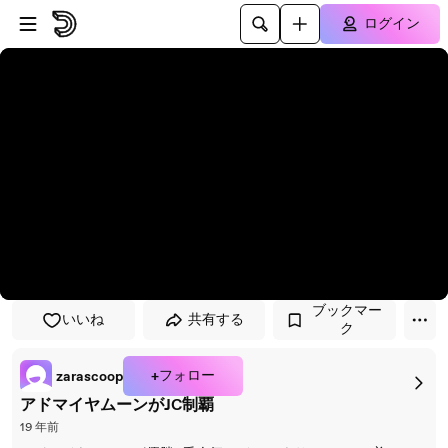
プレイヤーにスキップ
メインコンテンツにスキップ
ログイン
ブックマー
いいね
共有する
ク
+フォロー
zarascoop
アドマイヤムーンがJC制覇
19 年前