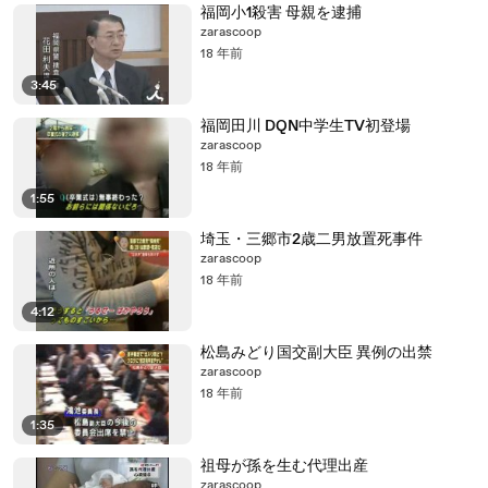
福岡小1殺害 母親を逮捕
zarascoop
18 年前
3:45
福岡田川 DQN中学生TV初登場
zarascoop
18 年前
1:55
埼玉・三郷市2歳二男放置死事件
zarascoop
18 年前
4:12
松島みどり国交副大臣 異例の出禁
zarascoop
18 年前
1:35
祖母が孫を生む代理出産
zarascoop