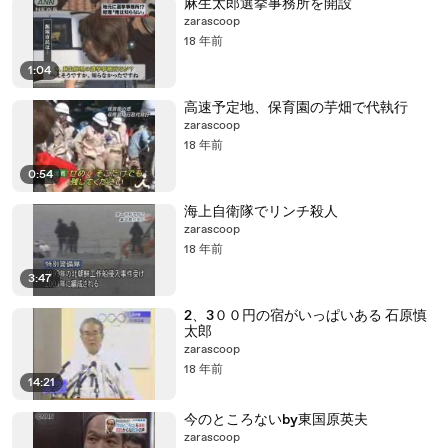
麻生太郎選挙事務所を開設
zarascoop
18 年前
1:04
高速予定地、保育園の芋畑で代執行
zarascoop
18 年前
0:54
海上自衛隊でリンチ殺人
zarascoop
18 年前
3:47
2、3００円の宿がいっぱいある 石原慎
太郎
zarascoop
18 年前
14:21
今のところないby東国原英夫
zarascoop