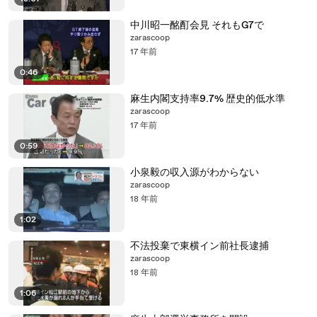
中川昭一酩酊会見 それもG7で
zarascoop
17 年前
0:46
麻生内閣支持率9.7% 歴史的低水準
zarascoop
17 年前
0:59
小泉毅の収入源がわからない
zarascoop
18 年前
1:02
不法投棄で東横イン前社長逮捕
zarascoop
18 年前
1:06