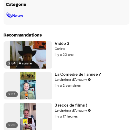
Catégorie
🗞
News
Recommandations
Vidéo 3
Carine
il y a 20 ans
2:54
|
À suivre
La Comédie de l'année ?
Le cinéma d'Amaury
il y a 2 semaines
2:37
3 recos de films !
Le cinéma d'Amaury
il y a 17 heures
2:38