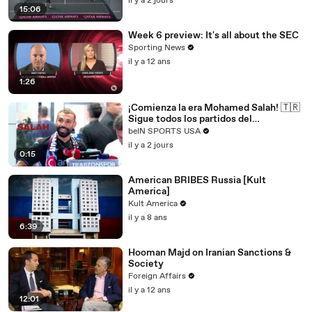
il y a 2 jours
15:06
Week 6 preview: It's all about the SEC
Sporting News
il y a 12 ans
1:26
¡Comienza la era Mohamed Salah! 🇹🇷
Sigue todos los partidos del
Trabzonspor por beIN SPORTS
beIN SPORTS USA
il y a 2 jours
0:15
American BRIBES Russia [Kult
America]
Kult America
il y a 8 ans
6:39
Hooman Majd on Iranian Sanctions &
Society
Foreign Affairs
il y a 12 ans
12:01