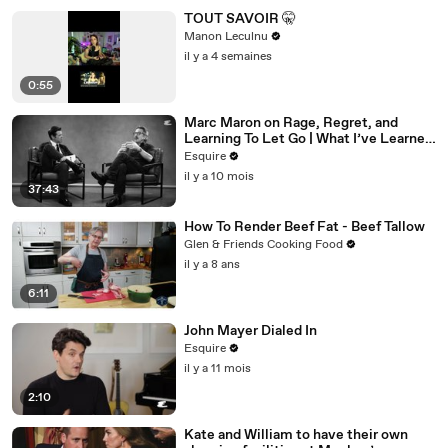
TOUT SAVOIR 🤫
Manon Leculnu
il y a 4 semaines
0:55
Marc Maron on Rage, Regret, and
Learning To Let Go | What I’ve Learned
| Esquire
Esquire
il y a 10 mois
37:43
How To Render Beef Fat - Beef Tallow
Glen & Friends Cooking Food
il y a 8 ans
6:11
John Mayer Dialed In
Esquire
il y a 11 mois
2:10
Kate and William to have their own