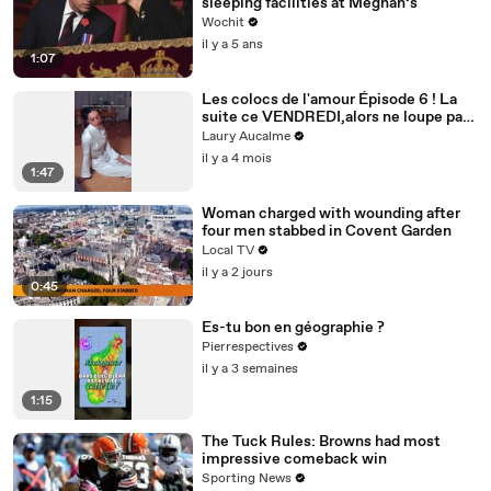
sleeping facilities at Meghan’s
Wochit
il y a 5 ans
1:07
Les colocs de l'amour Épisode 6 ! La
suite ce VENDREDI,alors ne loupe pas
ça! Épisode 6/8 pour la saison 2
Laury Aucalme
il y a 4 mois
1:47
Woman charged with wounding after
four men stabbed in Covent Garden
Local TV
il y a 2 jours
0:45
Es-tu bon en géographie ?
Pierrespectives
il y a 3 semaines
1:15
The Tuck Rules: Browns had most
impressive comeback win
Sporting News