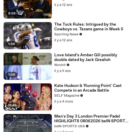
il y a 12 ans
8:59
The Tuck Rules: Intrigued by the
Cowboys vs. Texans game in Week 5
Sporting News
il y a 12 ans
1:54
Love Island’s Amber Gill possibly
double dated by Jack Grealish
Wochit
il y a 5 ans
1:08
Kate Hudson & 'Running Point' Cast
Compete in an Arcade Battle
SELF Magazine
il y a 4 mois
11:49
Men's Day 3 London Premier Padel
HIGHLIGHTS 08062026 beIN SPORTS
USA.mp4
beIN SPORTS USA