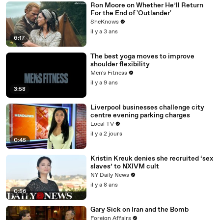
Ron Moore on Whether He’ll Return
For the End of 'Outlander'
SheKnows
il y a 3 ans
6:17
The best yoga moves to improve
shoulder flexibility
Men's Fitness
il y a 9 ans
3:58
Liverpool businesses challenge city
centre evening parking charges
Local TV
il y a 2 jours
0:45
Kristin Kreuk denies she recruited ‘sex
slaves’ to NXIVM cult
NY Daily News
il y a 8 ans
0:56
Gary Sick on Iran and the Bomb
Foreign Affairs