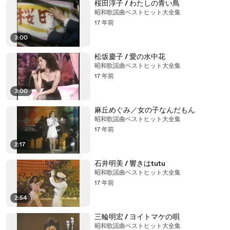
桜田淳子 / わたしの青い鳥
昭和歌謡曲ベストヒット大全集
17 年前
3:00
松坂慶子 / 愛の水中花
昭和歌謡曲ベストヒット大全集
17 年前
3:00
麻丘めぐみ／女の子なんだもん
昭和歌謡曲ベストヒット大全集
17 年前
2:17
石井明美 / 響きはtutu
昭和歌謡曲ベストヒット大全集
17 年前
2:54
三輪明宏 / ヨイトマケの唄
昭和歌謡曲ベストヒット大全集