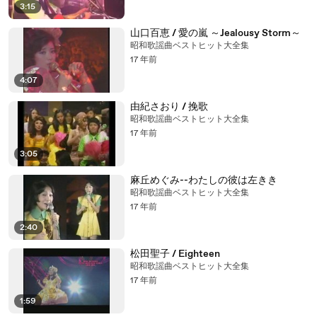
3:15
山口百恵 / 愛の嵐 ～Jealousy Storm～
昭和歌謡曲ベストヒット大全集
17 年前
4:07
由紀さおり / 挽歌
昭和歌謡曲ベストヒット大全集
17 年前
3:05
麻丘めぐみ--わたしの彼は左きき
昭和歌謡曲ベストヒット大全集
17 年前
2:40
松田聖子 / Eighteen
昭和歌謡曲ベストヒット大全集
17 年前
1:59