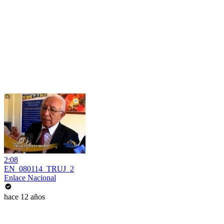
2:08
EN_080114_TRUJ_2
Enlace Nacional
hace 12 años