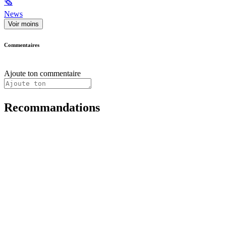
🗞
News
Voir moins
Commentaires
Ajoute ton commentaire
Recommandations