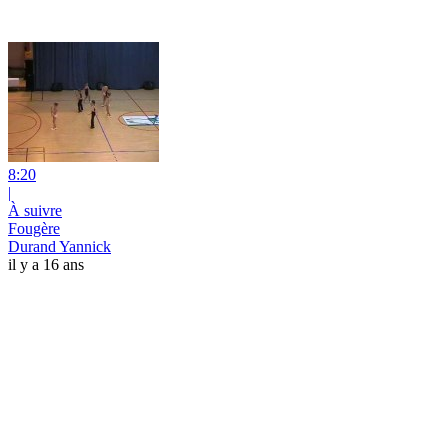
8:20
|
À suivre
Fougère
Durand Yannick
il y a 16 ans