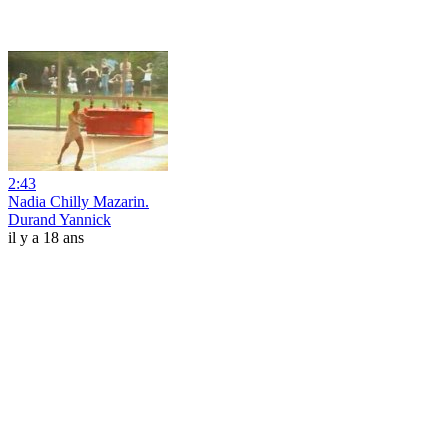
2:43
Nadia Chilly Mazarin.
Durand Yannick
il y a 18 ans