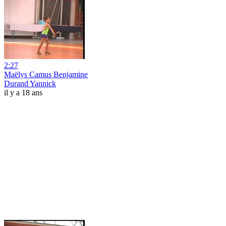
2:27
Maëlys Camus Benjamine
Durand Yannick
il y a 18 ans