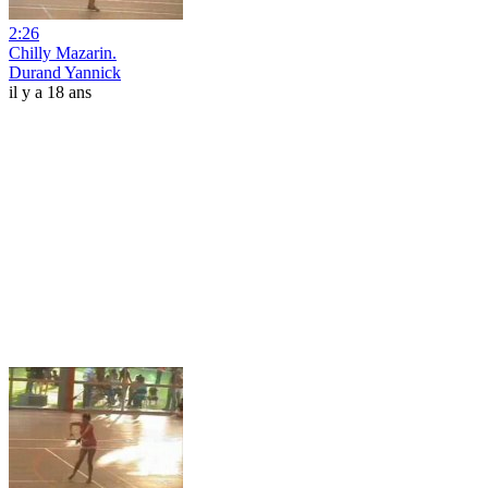
2:26
Chilly Mazarin.
Durand Yannick
il y a 18 ans