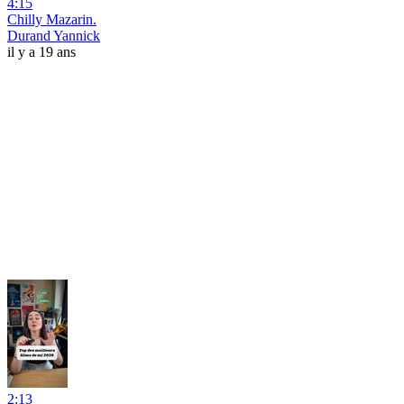
4:15
Chilly Mazarin.
Durand Yannick
il y a 19 ans
2:13