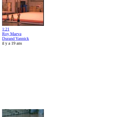
1:21
Roy Maeva
Durand Yannick
il y a 19 ans