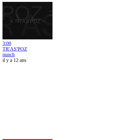
3:00
TR'AS'POZ
nunch
il y a 12 ans