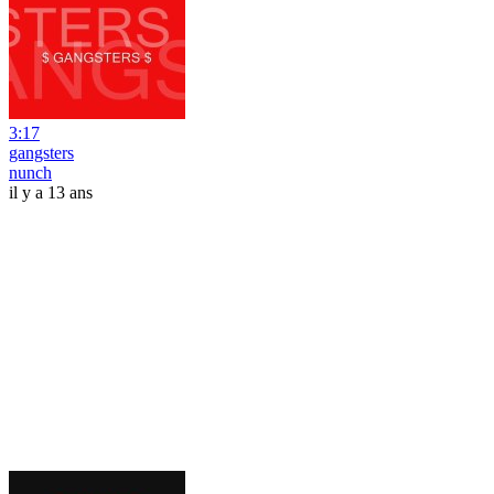
3:17
gangsters
nunch
il y a 13 ans