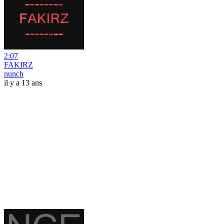
2:07
FAKIRZ
nunch
il y a 13 ans