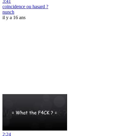
3:41
coïncidence ou hasard ?
nunch
il y a 16 ans
2:24