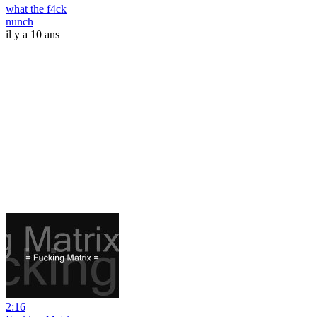
what the f4ck
nunch
il y a 10 ans
2:16