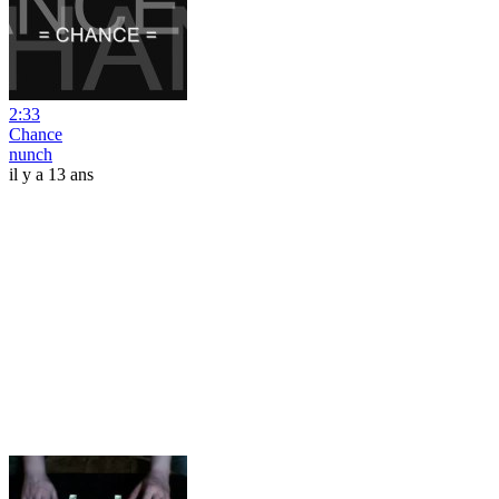
2:33
Chance
nunch
il y a 13 ans