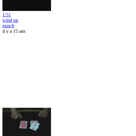
1:51
wind up
nunch
il y a 15 ans