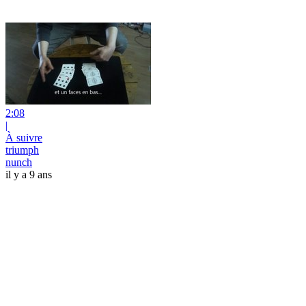
2:08
|
À suivre
triumph
nunch
il y a 9 ans