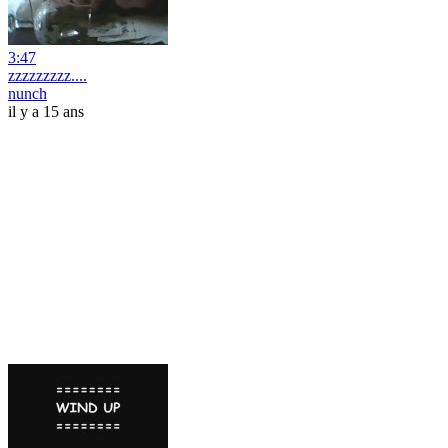
3:47
zzzzzzzzz....
nunch
il y a 15 ans