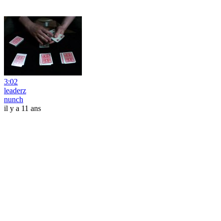
3:02
leaderz
nunch
il y a 11 ans