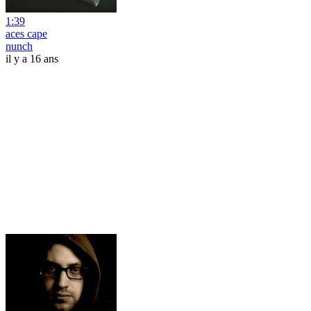
1:39
aces cape
nunch
il y a 16 ans