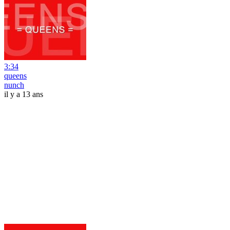
3:34
queens
nunch
il y a 13 ans