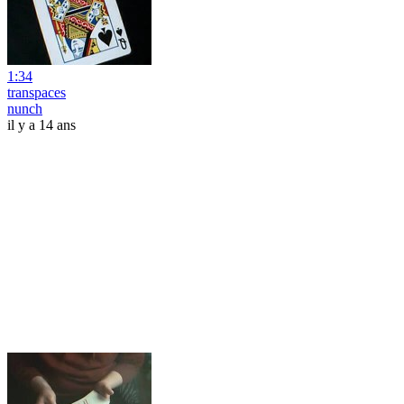
1:34
transpaces
nunch
il y a 14 ans