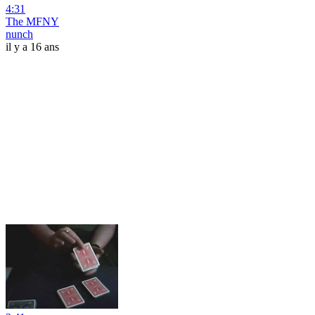
4:31
The MFNY
nunch
il y a 16 ans