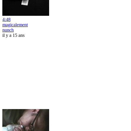
4:48
magicalement
nunch
il y a 15 ans