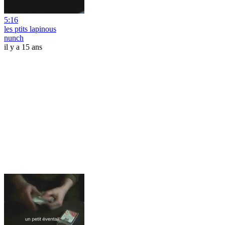
5:16
les ptits lapinous
nunch
il y a 15 ans