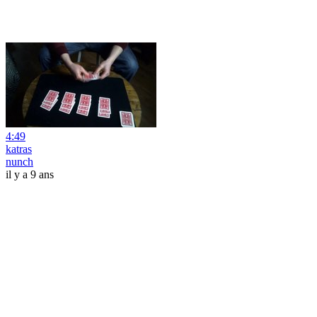
4:49
katras
nunch
il y a 9 ans