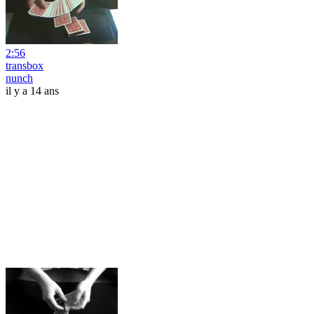
2:56
transbox
nunch
il y a 14 ans