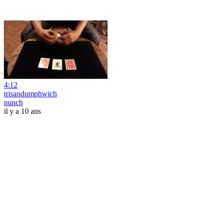
4:12
trisandumphwich
nunch
il y a 10 ans