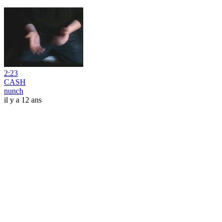
2:23
CASH
nunch
il y a 12 ans