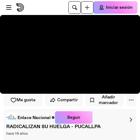
Saltar al reproductor
Saltar al contenido principal
Iniciar sesión
Añadir
Me gusta
Compartir
marcador
Seguir
Enlace Nacional
RADICALIZAN SU HUELGA - PUCALLPA
hace 19 años