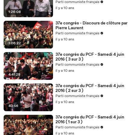
France en Europe 2/2
Parti communiste français
il y a 10 ans
1:26:08
37e congrès - Discours de clôture par
Pierre Laurent
Parti communiste français
il y a 10 ans
1:06:22
37e congrès du PCF - Samedi 4 juin
2016 ( 3 sur 3 )
Parti communiste français
il y a 10 ans
4:41:28
37e congrès du PCF - Samedi 4 juin
2016 ( 2 sur 3 )
Parti communiste français
il y a 10 ans
40:56
37e congrès du PCF - Samedi 4 juin
2016 ( 1 sur 3 )
Parti communiste français
il y a 10 ans