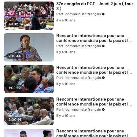
37e congrès du PCF - Jeudi 2 juin ( 1 sur
3 )
Parti communiste français
il y a 10 ans
48:32
Rencontre internationale pour une
conférence mondiale pour la paix et le
progrès - Table-ronde 4 ( 1/2 )
Parti communiste français
il y a 10 ans
2:15:44
Rencontre internationale pour une
conférence mondiale pour la paix et le
progrès - Table-ronde 4 ( 2/2 )
Parti communiste français
il y a 10 ans
1:02:32
Rencontre internationale pour une
conférence mondiale pour la paix et le
progrès - Table-ronde 3
Parti communiste français
il y a 10 ans
2:00:14
Rencontre internationale pour une
conférence mondiale pour la paix et le