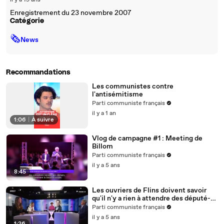
il y a 19 ans
Enregistrement du 23 novembre 2007
Catégorie
🗞
News
Recommandations
Les communistes contre
l'antisémitisme
Parti communiste français
il y a 1 an
1:06
|
À suivre
Vlog de campagne #1 : Meeting de
Billom
Parti communiste français
il y a 5 ans
8:45
Les ouvriers de Flins doivent savoir
qu'il n'y a rien à attendre des député-es
macronistes pour l'avenir de leur
Parti communiste français
emploi.
il y a 5 ans