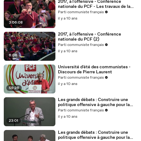
2017, à l'offensive - Conférence
nationale du PCF - Les travaux de la
matinée
Parti communiste français
il y a 10 ans
3:06:08
2017, à l'offensive - Conférence
nationale du PCF (2)
Parti communiste français
il y a 10 ans
6:08
Université d'été des communistes -
Discours de Pierre Laurent
Parti communiste français
il y a 10 ans
59:26
Les grands débats : Construire une
politique offensive à gauche pour la
France en Europe 1/2
Parti communiste français
il y a 10 ans
23:01
Les grands débats : Construire une
politique offensive à gauche pour la