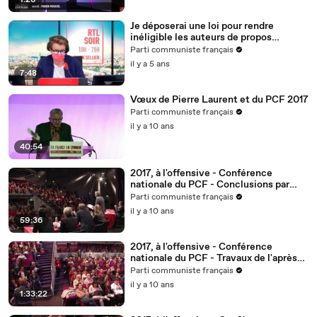
1:26
Je déposerai une loi pour rendre
inéligible les auteurs de propos
racistes et antisémites
Parti communiste français
il y a 5 ans
7:48
Vœux de Pierre Laurent et du PCF 2017
Parti communiste français
il y a 10 ans
40:54
2017, à l'offensive - Conférence
nationale du PCF - Conclusions par
Pierre Laurent
Parti communiste français
il y a 10 ans
59:36
2017, à l'offensive - Conférence
nationale du PCF - Travaux de l'après-
midi
Parti communiste français
il y a 10 ans
1:33:22