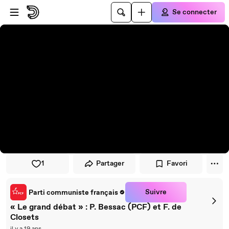
Passer au player
Passer au contenu principal
Se connecter
1
Partager
Favori
Suivre
Parti communiste français
« Le grand débat » : P. Bessac (PCF) et F. de
Closets