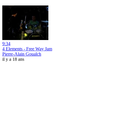
9:34
4 Elements - Free Way Jam
Pierre-Alain Goualch
il y a 18 ans