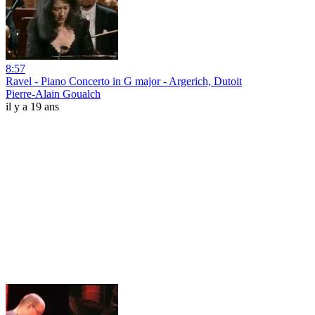
8:57
Ravel - Piano Concerto in G major - Argerich, Dutoit
Pierre-Alain Goualch
il y a 19 ans