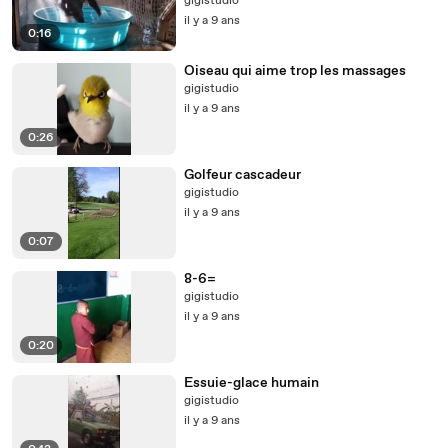
gigistudio
il y a 9 ans
0:16
Oiseau qui aime trop les massages
gigistudio
il y a 9 ans
0:26
Golfeur cascadeur
gigistudio
il y a 9 ans
0:07
8-6=
gigistudio
il y a 9 ans
0:20
Essuie-glace humain
gigistudio
il y a 9 ans