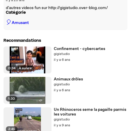
il y a 20 ans
d'autres videos fun sur http://gigistudio.over-blog.com/
Catégorie
🎈
Amusant
Recommandations
Confinement - cybercartes
gigistudio
il y a 6 ans
0:34
|
À suivre
Animaux drôles
gigistudio
il y a 6 ans
1:30
Un Rhinoceros seme la pagaille parmis
les voitures
gigistudio
il y a 9 ans
2:45