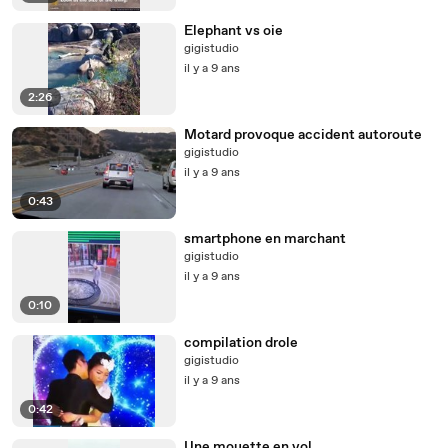
Elephant vs oie
gigistudio
il y a 9 ans
2:26
Motard provoque accident autoroute
gigistudio
il y a 9 ans
0:43
smartphone en marchant
gigistudio
il y a 9 ans
0:10
compilation drole
gigistudio
il y a 9 ans
0:42
Une mouette en vol