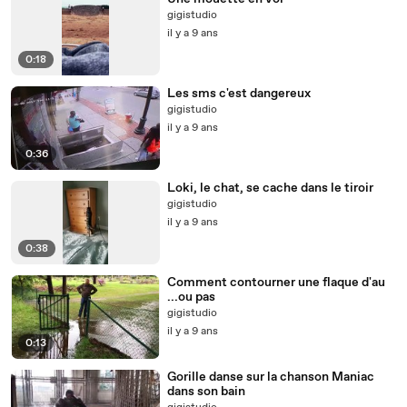
gigistudio
il y a 9 ans
0:18
Les sms c'est dangereux
gigistudio
il y a 9 ans
0:36
Loki, le chat, se cache dans le tiroir
gigistudio
il y a 9 ans
0:38
Comment contourner une flaque d'au
...ou pas
gigistudio
il y a 9 ans
0:13
Gorille danse sur la chanson Maniac
dans son bain