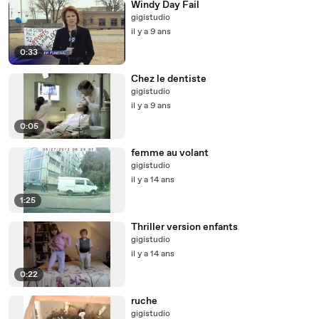
Windy Day Fail
gigistudio
il y a 9 ans
0:33
Chez le dentiste
gigistudio
il y a 9 ans
0:05
femme au volant
gigistudio
il y a 14 ans
1:25
Thriller version enfants
gigistudio
il y a 14 ans
0:22
ruche
gigistudio