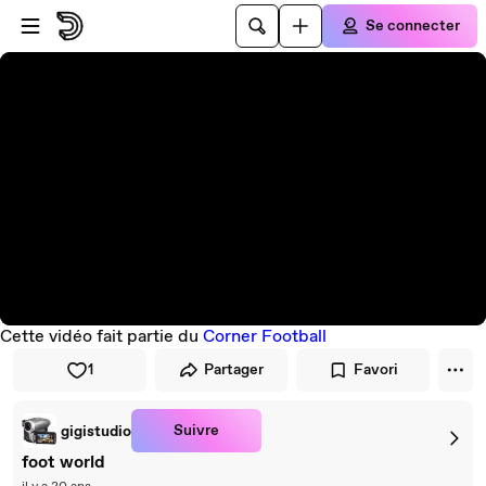
Passer au player
Passer au contenu principal
Se connecter
Cette vidéo fait partie du
Corner Football
1
Partager
Favori
Suivre
gigistudio
foot world