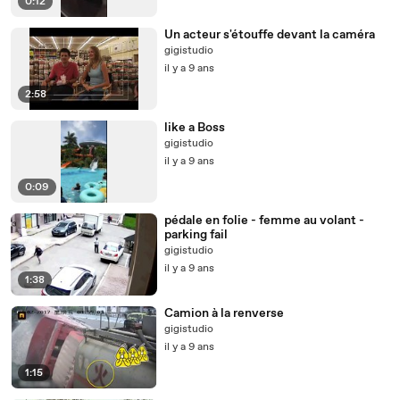
0:12
Un acteur s'étouffe devant la caméra
gigistudio
il y a 9 ans
2:58
like a Boss
gigistudio
il y a 9 ans
0:09
pédale en folie - femme au volant -
parking fail
gigistudio
il y a 9 ans
1:38
Camion à la renverse
gigistudio
il y a 9 ans
1:15