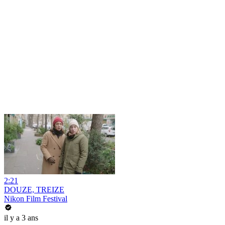
2:21
DOUZE, TREIZE
Nikon Film Festival
il y a 3 ans