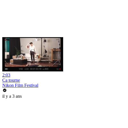
2:03
Ça tourne
Nikon Film Festival
il y a 3 ans