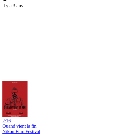
il y a 3 ans
2:16
Quand vient la fin
Nikon Film Festival