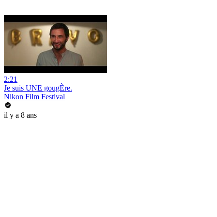
2:21
Je suis UNE gougÈre.
Nikon Film Festival
il y a 8 ans