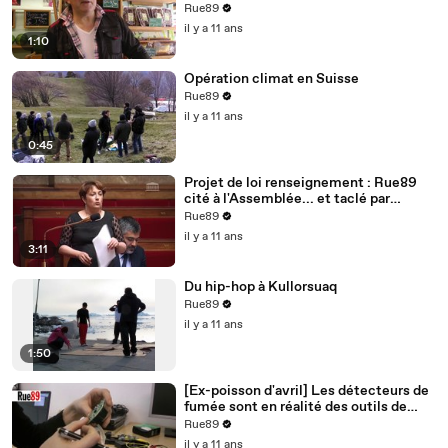
Rue89
il y a 11 ans
1:10
Opération climat en Suisse
Rue89
il y a 11 ans
0:45
Projet de loi renseignement : Rue89
cité à l'Assemblée... et taclé par
Bernard Cazeneuve
Rue89
il y a 11 ans
3:11
Du hip-hop à Kullorsuaq
Rue89
il y a 11 ans
1:50
[Ex-poisson d'avril] Les détecteurs de
fumée sont en réalité des outils de
surveillance
Rue89
il y a 11 ans