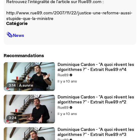
Retrouvez l'intégralité de l'article sur Rue89.com :
http://www.rue89.com/2007/11/22/justice-une-reforme-aussi-
stupide-que-la-ministre
Catégorie
🗞
News
Recommandations
Dominique Cardon - "A quoi rêvent les
algorithmes ?" - Extrait Rue89 n°4
Rue89
il y a 10 ans
3:14
|
À suivre
Dominique Cardon - "A quoi rêvent les
algorithmes ?" - Extrait Rue89 n°2
Rue89
il y a 10 ans
3:24
Dominique Cardon - "A quoi rêvent les
algorithmes ?" - Extrait Rue89 n°3