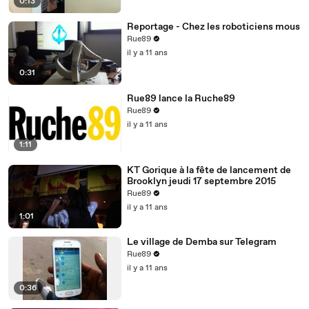
0:13
Reportage - Chez les roboticiens mous
Rue89
il y a 11 ans
0:31
Rue89 lance la Ruche89
Rue89
il y a 11 ans
1:11
KT Gorique à la fête de lancement de
Brooklyn jeudi 17 septembre 2015
Rue89
il y a 11 ans
1:01
Le village de Demba sur Telegram
Rue89
il y a 11 ans
0:36