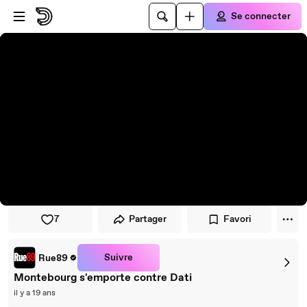
Passer au player
Passer au contenu principal
Se connecter
7
Partager
Favori
Suivre
Rue89
Montebourg s'emporte contre Dati
il y a 19 ans