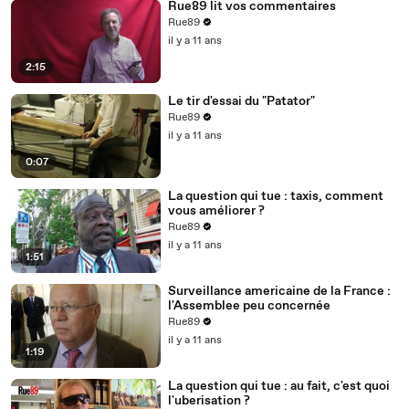
Rue89 lit vos commentaires
Rue89
il y a 11 ans
2:15
Le tir d'essai du "Patator"
Rue89
il y a 11 ans
0:07
La question qui tue : taxis, comment
vous améliorer ?
Rue89
il y a 11 ans
1:51
Surveillance americaine de la France :
l'Assemblee peu concernée
Rue89
il y a 11 ans
1:19
La question qui tue : au fait, c'est quoi
l'uberisation ?