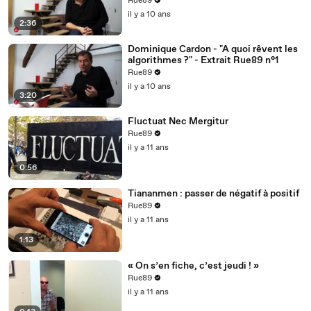
Rue89
il y a 10 ans
2:36
Dominique Cardon - "A quoi rêvent les
algorithmes ?" - Extrait Rue89 n°1
Rue89
il y a 10 ans
3:20
Fluctuat Nec Mergitur
Rue89
il y a 11 ans
0:56
Tiananmen : passer de négatif à positif
Rue89
il y a 11 ans
1:13
« On s’en fiche, c’est jeudi ! »
Rue89
il y a 11 ans