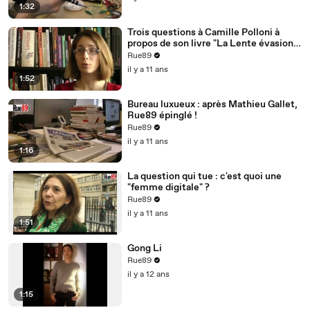
1:32
Trois questions à Camille Polloni à
propos de son livre "La Lente évasion"
(Mars 2015, Premier Parallèle)
Rue89
il y a 11 ans
1:52
Bureau luxueux : après Mathieu Gallet,
Rue89 épinglé !
Rue89
il y a 11 ans
1:16
La question qui tue : c'est quoi une
"femme digitale" ?
Rue89
il y a 11 ans
1:51
Gong Li
Rue89
il y a 12 ans
1:15