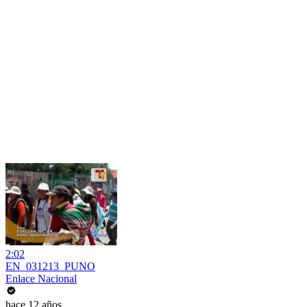
2:02
EN_031213_PUNO
Enlace Nacional
hace 12 años