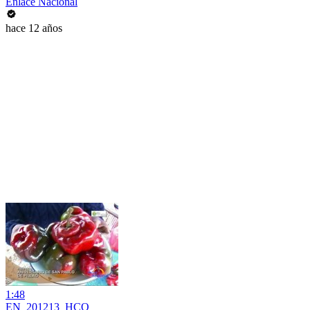
Enlace Nacional
hace 12 años
1:48
EN_201213_HCO