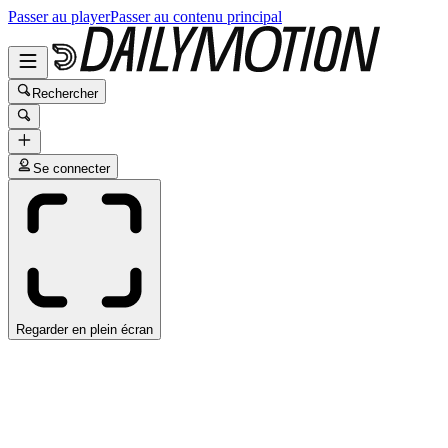
Passer au player
Passer au contenu principal
Rechercher
Se connecter
Regarder en plein écran