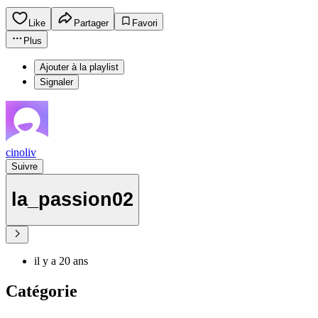
Like
Partager
Favori
Plus
Ajouter à la playlist
Signaler
cinoliv
Suivre
la_passion02
il y a 20 ans
Catégorie