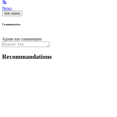
🗞
News
Voir moins
Commentaires
Ajoute ton commentaire
Recommandations