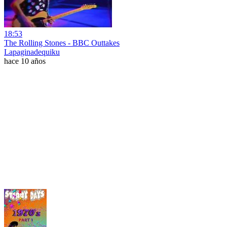
18:53
The Rolling Stones - BBC Outtakes
Lapaginadequiku
hace 10 años