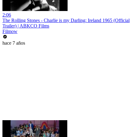
2:06
The Rolling Stones - Charlie is my Darling: Ireland 1965 (Official
Trailer) | ABKCO Films
Filmow
hace 7 años