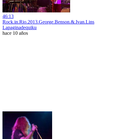
46:13
Rock.in.Rio.2013.George.Benson.&.Ivan.Lins
Lapaginadequiku
hace 10 años