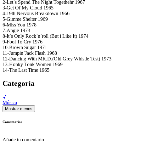
2-Let`s Spend The Night Togethehr 1967
3-Get Of My Cloud 1965
4-19th Nervous Breakdown 1966
5-Gimme Shelter 1969
6-Miss You 1978
7-Angie 1973
8-It`s Only Rock`n`roll (But i Like It) 1974
9-Fool To Cry 1976
10-Brown Sugar 1971
11-Jumpin`Jack Flash 1968
12-Dancing With MR.D.(Old Grey Whistle Test) 1973
13-Honky Tonk Women 1969
14-The Last Time 1965
Categoría
🎵
Música
Mostrar menos
Comentarios
Añade tu comentario