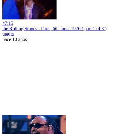
47:15
the Rolling Stones - Paris, 6th June. 1976 ( part 1 of 3 )
utauta
hace 10 años