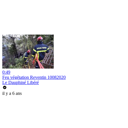
0:49
Feu végétation Reventin 10082020
Le Dauphiné Libéré
il y a 6 ans