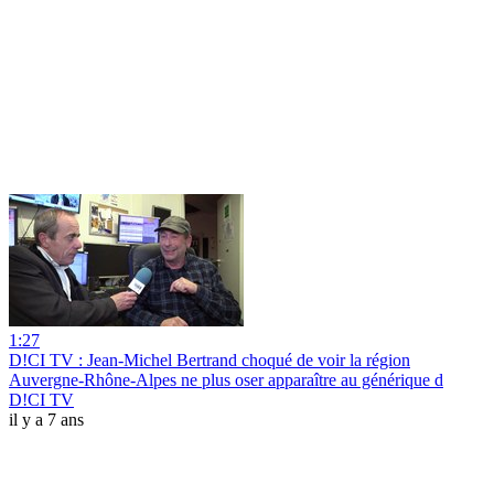
1:27
D!CI TV : Jean-Michel Bertrand choqué de voir la région
Auvergne-Rhône-Alpes ne plus oser apparaître au générique d
D!CI TV
il y a 7 ans