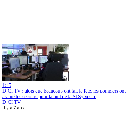
1:45
D!CI TV : alors que beaucoup ont fait la fête, les pompiers ont
assuré les secours pour la nuit de la St Sylvestre
D!CI TV
il y a 7 ans