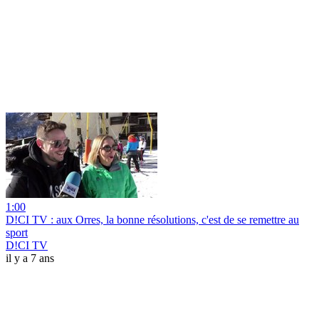
1:00
D!CI TV : aux Orres, la bonne résolutions, c'est de se remettre au
sport
D!CI TV
il y a 7 ans