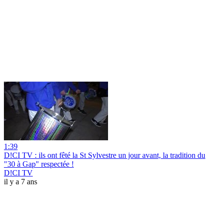
1:39
D!CI TV : ils ont fêté la St Sylvestre un jour avant, la tradition du
"30 à Gap" respectée !
D!CI TV
il y a 7 ans