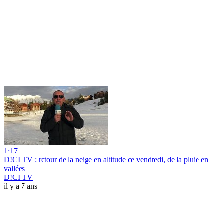
1:17
D!CI TV : retour de la neige en altitude ce vendredi, de la pluie en
vallées
D!CI TV
il y a 7 ans