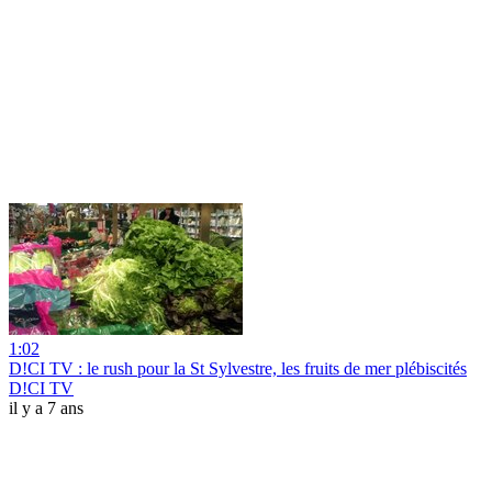
1:02
D!CI TV : le rush pour la St Sylvestre, les fruits de mer plébiscités
D!CI TV
il y a 7 ans