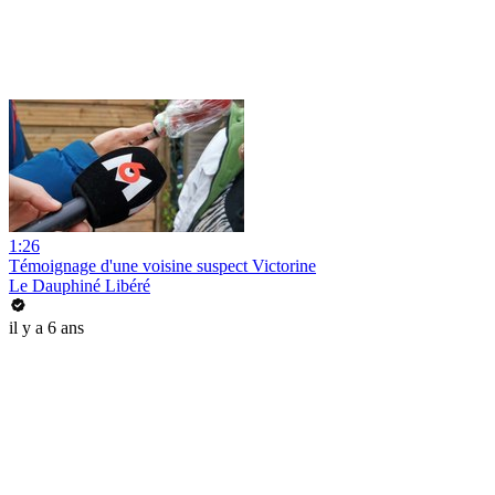
1:26
Témoignage d'une voisine suspect Victorine
Le Dauphiné Libéré
il y a 6 ans