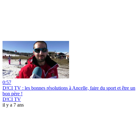
0:57
D!CI TV : les bonnes résolutions à Ancelle, faire du sport et être un
bon père !
D!CI TV
il y a 7 ans