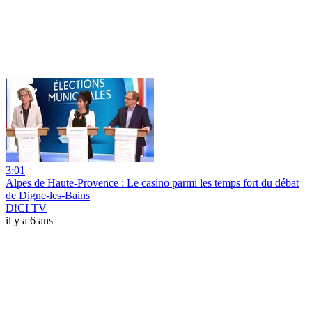
3:01
Alpes de Haute-Provence : Le casino parmi les temps fort du débat
de Digne-les-Bains
D!CI TV
il y a 6 ans