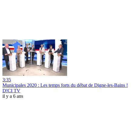
3:35
Municipales 2020 : Les temps forts du débat de Digne-les-Bains !
D!CI TV
il y a 6 ans