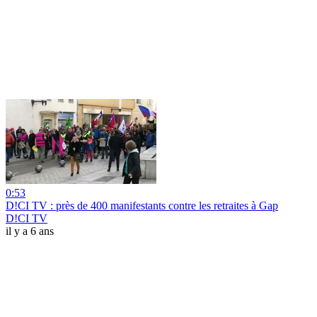
0:53
D!CI TV : près de 400 manifestants contre les retraites à Gap
D!CI TV
il y a 6 ans