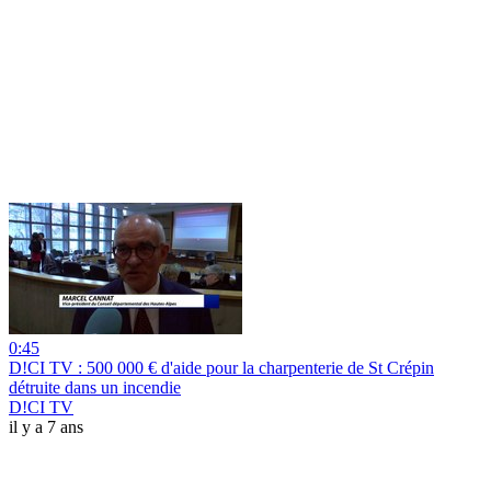
0:45
D!CI TV : 500 000 € d'aide pour la charpenterie de St Crépin
détruite dans un incendie
D!CI TV
il y a 7 ans