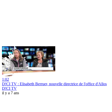
1:02
D!CI TV : Elisabeth Berruer, nouvelle directrice de l'office d'Allos
D!CI TV
il y a 7 ans