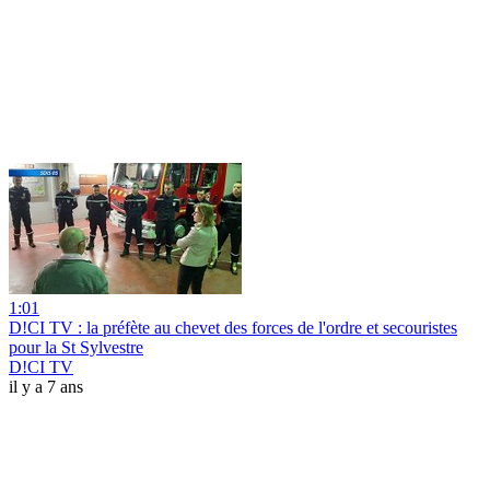
1:01
D!CI TV : la préfète au chevet des forces de l'ordre et secouristes
pour la St Sylvestre
D!CI TV
il y a 7 ans