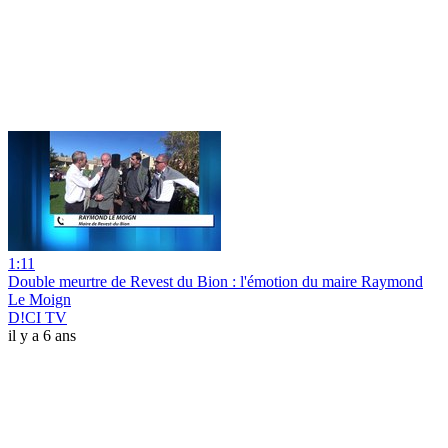
1:11
Double meurtre de Revest du Bion : l'émotion du maire Raymond
Le Moign
D!CI TV
il y a 6 ans