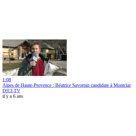
1:08
Alpes de Haute-Provence : Béatrice Savornin candidate à Montclar
D!CI TV
il y a 6 ans