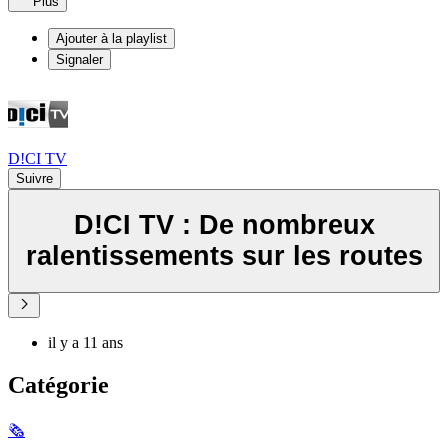
Plus
Ajouter à la playlist
Signaler
D!CI TV
Suivre
D!CI TV : De nombreux
ralentissements sur les routes
il y a 11 ans
Catégorie
🗞