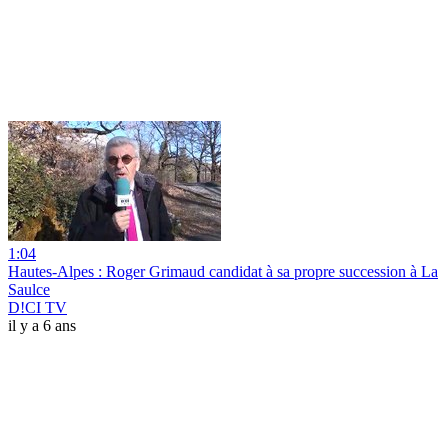
1:04
Hautes-Alpes : Roger Grimaud candidat à sa propre succession à La
Saulce
D!CI TV
il y a 6 ans