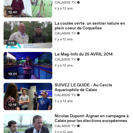
CALAISIS TV
il y a 12 ans
12:40
La coulée verte: un sentier nature en
plein coeur de Coquelles
CALAISIS TV
il y a 12 ans
1:19
Le Mag-Info du 25 AVRIL 2014
CALAISIS TV
il y a 12 ans
19:01
SUIVEZ LE GUIDE - Au Cercle
Aquariophile de Calais
CALAISIS TV
il y a 12 ans
12:18
Nicolas Dupont-Aignan en campagne à
Calais pour les élections européennes
CALAISIS TV
il y a 12 ans