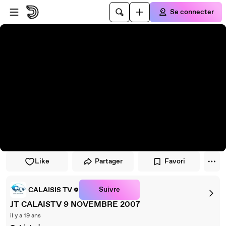
Passer au player
Passer au contenu principal
Se connecter
Like
Partager
Favori
Suivre
CALAISIS TV
JT CALAISTV 9 NOVEMBRE 2007
il y a 19 ans