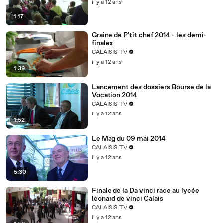
il y a 12 ans
1:17
Graine de P'tit chef 2014 - les demi-
finales
CALAISIS TV
il y a 12 ans
1:39
Lancement des dossiers Bourse de la
Vocation 2014
CALAISIS TV
il y a 12 ans
1:52
Le Mag du 09 mai 2014
CALAISIS TV
il y a 12 ans
5:30
Finale de la Da vinci race au lycée
léonard de vinci Calais
CALAISIS TV
il y a 12 ans