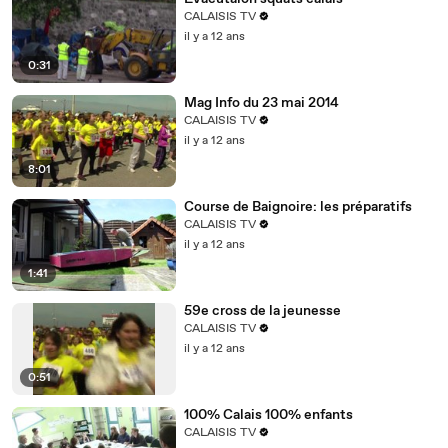
CALAISIS TV
il y a 12 ans
0:31
Mag Info du 23 mai 2014
CALAISIS TV
il y a 12 ans
8:01
Course de Baignoire: les préparatifs
CALAISIS TV
il y a 12 ans
1:41
59e cross de la jeunesse
CALAISIS TV
il y a 12 ans
0:51
100% Calais 100% enfants
CALAISIS TV