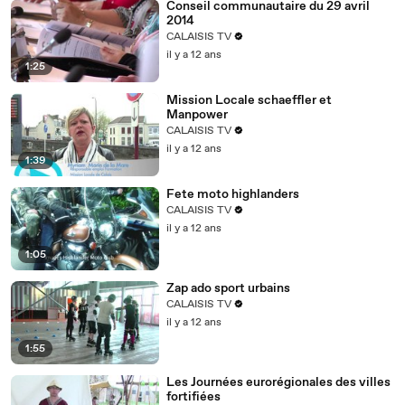
Conseil communautaire du 29 avril
2014
CALAISIS TV
il y a 12 ans
1:25
Mission Locale schaeffler et
Manpower
CALAISIS TV
il y a 12 ans
1:39
Fete moto highlanders
CALAISIS TV
il y a 12 ans
1:05
Zap ado sport urbains
CALAISIS TV
il y a 12 ans
1:55
Les Journées eurorégionales des villes
fortifiées