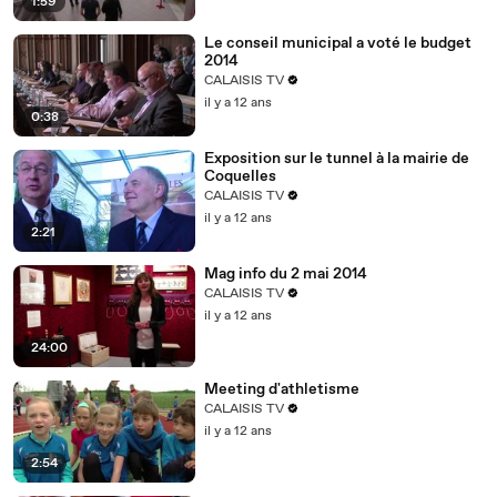
1:59
Le conseil municipal a voté le budget
2014
CALAISIS TV
il y a 12 ans
0:38
Exposition sur le tunnel à la mairie de
Coquelles
CALAISIS TV
il y a 12 ans
2:21
Mag info du 2 mai 2014
CALAISIS TV
il y a 12 ans
24:00
Meeting d'athletisme
CALAISIS TV
il y a 12 ans
2:54