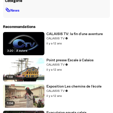
Catégorie
🗞
News
Recommandations
CALAISIS TV: la fin d'une aventure
CALAISIS TV
il y a 12 ans
3:20
|
À suivre
Point presse Escale à Calaios
CALAISIS TV
il y a 12 ans
1:08
Exposition Les chemins de l'école
CALAISIS TV
il y a 12 ans
1:04
Evacutaion squats calais