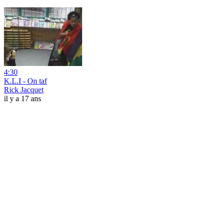
4:30
K.L.I - On taf
Rick Jacquet
il y a 17 ans