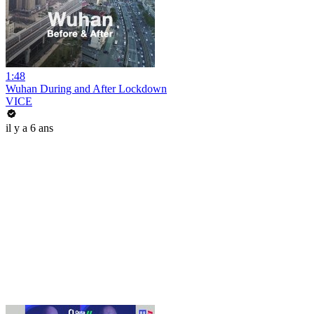
1:48
Wuhan During and After Lockdown
VICE
il y a 6 ans