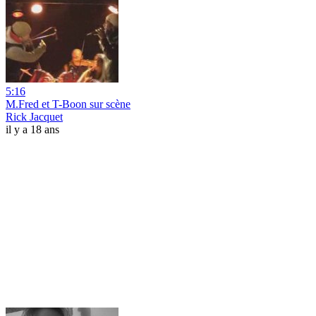
5:16
M.Fred et T-Boon sur scène
Rick Jacquet
il y a 18 ans