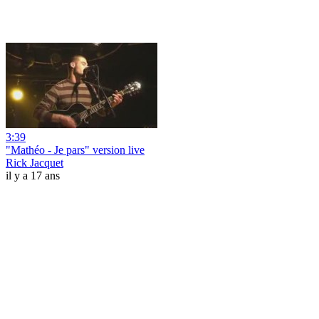
3:39
"Mathéo - Je pars" version live
Rick Jacquet
il y a 17 ans