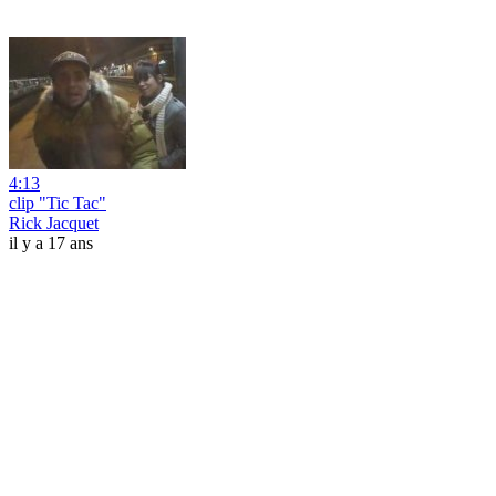
4:13
clip "Tic Tac"
Rick Jacquet
il y a 17 ans