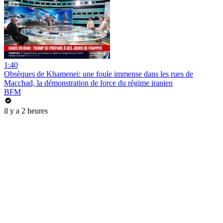
1:40
Obsèques de Khamenei: une foule immense dans les rues de
Macchad, la démonstration de force du régime iranien
BFM
il y a 2 heures