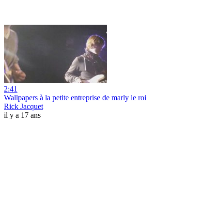
2:41
Wallpapers à la petite entreprise de marly le roi
Rick Jacquet
il y a 17 ans