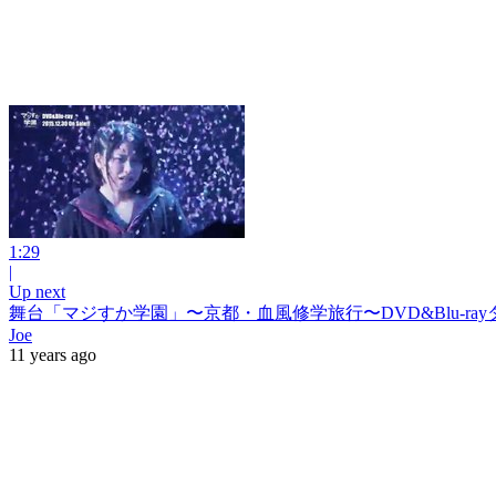
1:29
|
Up next
舞台「マジすか学園」〜京都・血風修学旅行〜DVD&Blu-rayダイ
Joe
11 years ago