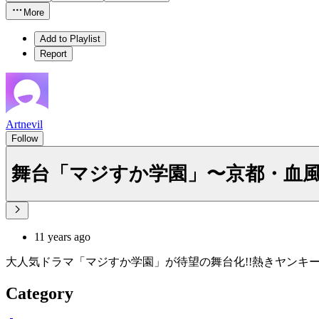
More
Add to Playlist
Report
Artnevil
Follow
舞台「マジすか学園」〜京都・血風修学旅
11 years ago
大人気ドラマ「マジすか学園」が待望の舞台化!!熱きヤンキ
Category