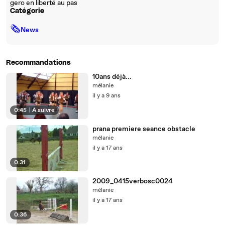
gero en liberté au pas
Catégorie
🗞
News
Recommandations
10ans déjà...
mélanie
il y a 9 ans
0:45
|
À suivre
prana premiere seance obstacle
mélanie
il y a 17 ans
0:31
2009_0415verbosc0024
mélanie
il y a 17 ans
0:36