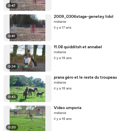
0:47
2009_0306stage-genetey lidol
mélanie
il y a 17 ans
0:41
11.08 quidditsh et annabel
mélanie
il y a 18 ans
0:34
prana géro et le reste du troupeau
mélanie
il y a 18 ans
0:43
Video umporia
mélanie
il y a 18 ans
0:20