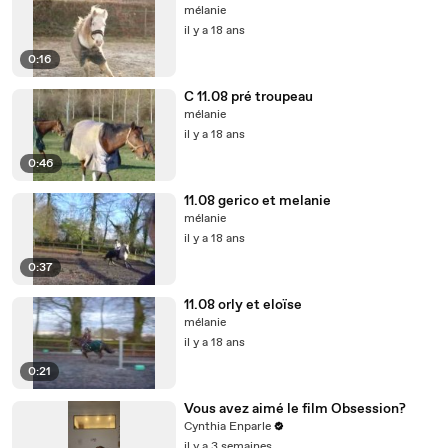
mélanie
il y a 18 ans
0:16
C 11.08 pré troupeau
mélanie
il y a 18 ans
0:46
11.08 gerico et melanie
mélanie
il y a 18 ans
0:37
11.08 orly et eloïse
mélanie
il y a 18 ans
0:21
Vous avez aimé le film Obsession?
Cynthia Enparle
il y a 3 semaines