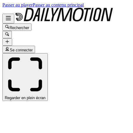
Passer au player
Passer au contenu principal
Rechercher
Se connecter
Regarder en plein écran