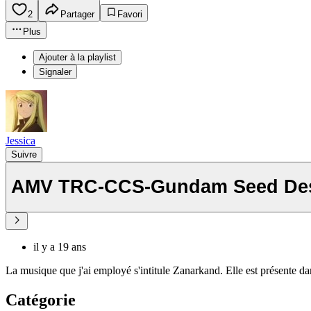
2
Partager
Favori
Plus
Ajouter à la playlist
Signaler
Jessica
Suivre
AMV TRC-CCS-Gundam Seed Dest
il y a 19 ans
La musique que j'ai employé s'intitule Zanarkand. Elle est présente da
Catégorie