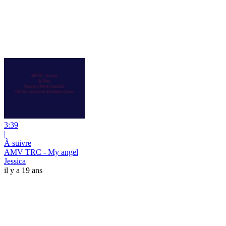
3:39
|
À suivre
AMV TRC - My angel
Jessica
il y a 19 ans