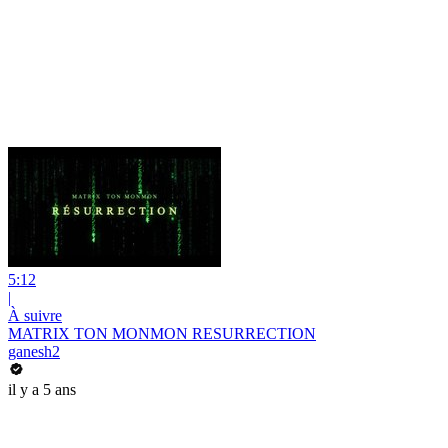
5:12
|
À suivre
MATRIX TON MONMON RESURRECTION
ganesh2
il y a 5 ans