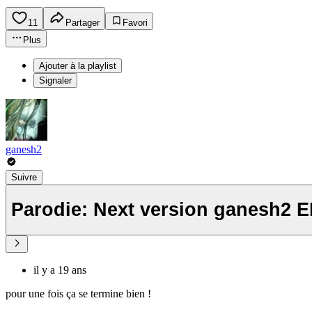
11
Partager
Favori
Plus
Ajouter à la playlist
Signaler
ganesh2
Suivre
Parodie: Next version ganesh2 E
il y a 19 ans
pour une fois ça se termine bien !