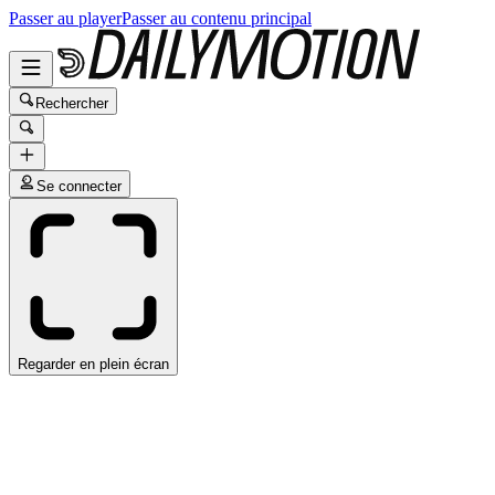
Passer au player
Passer au contenu principal
Rechercher
Se connecter
Regarder en plein écran