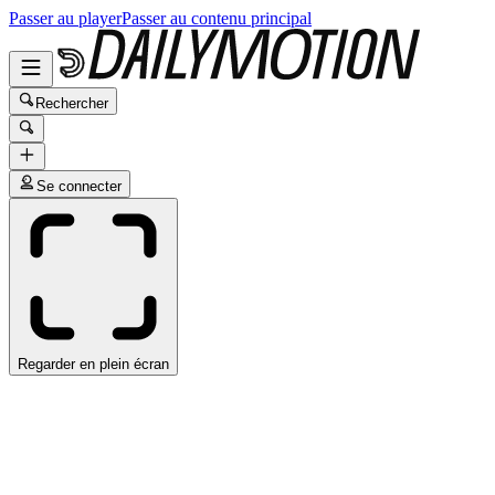
Passer au player
Passer au contenu principal
Rechercher
Se connecter
Regarder en plein écran