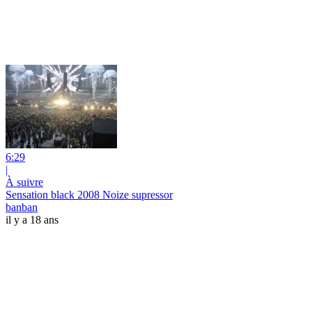
6:29
|
À suivre
Sensation black 2008 Noize supressor
banban
il y a 18 ans