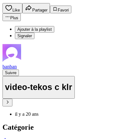
Like
Partager
Favori
Plus
Ajouter à la playlist
Signaler
banban
Suivre
video-tekos c klr
il y a 20 ans
Catégorie