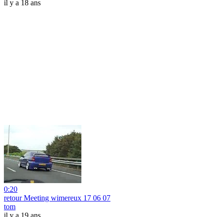
il y a 18 ans
0:20
retour Meeting wimereux 17 06 07
tom
il y a 19 ans