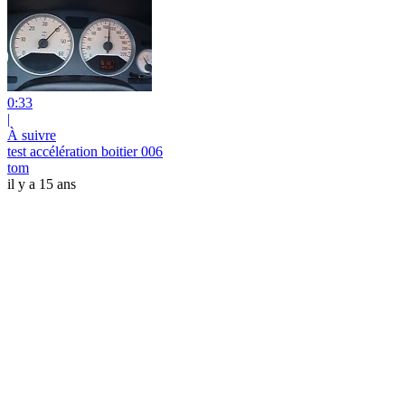
0:33
|
À suivre
test accélération boitier 006
tom
il y a 15 ans