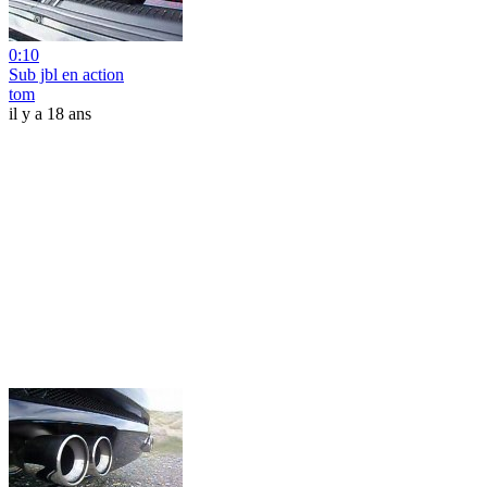
0:10
Sub jbl en action
tom
il y a 18 ans