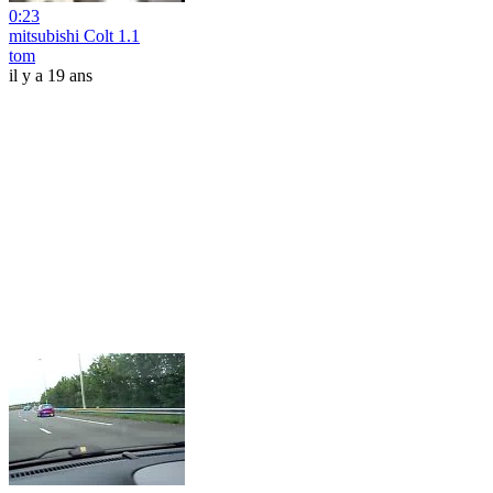
0:23
mitsubishi Colt 1.1
tom
il y a 19 ans