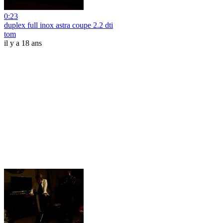
0:23
duplex full inox astra coupe 2.2 dti
tom
il y a 18 ans