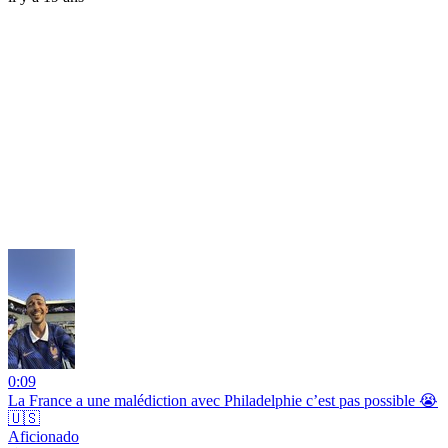
0:09
La France a une malédiction avec Philadelphie c’est pas possible 😭
🇺🇸
Aficionado