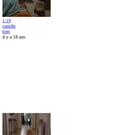
1:19
canelle
tom
il y a 18 ans