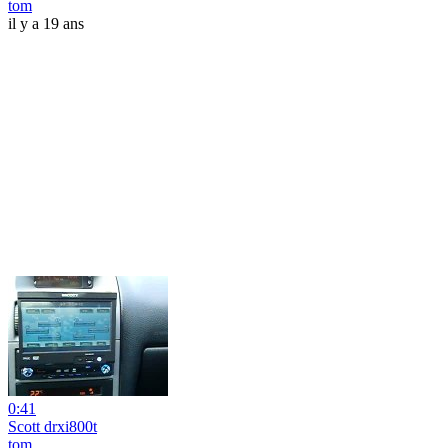
tom
il y a 19 ans
0:41
Scott drxi800t
tom