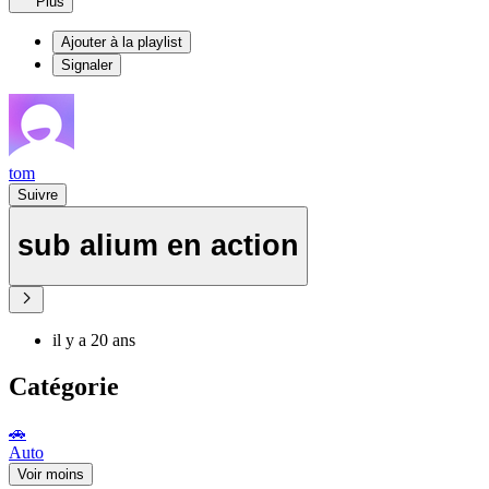
Plus
Ajouter à la playlist
Signaler
tom
Suivre
sub alium en action
il y a 20 ans
Catégorie
🚗
Auto
Voir moins