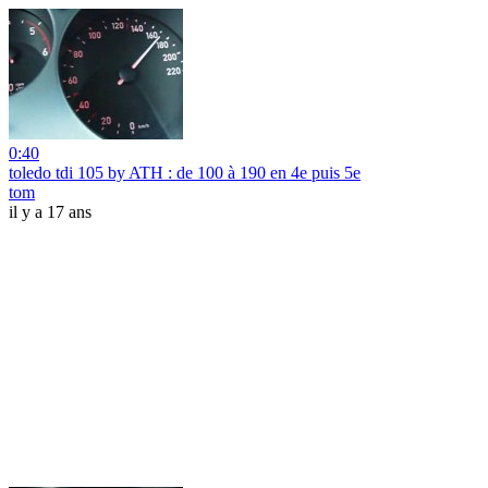
0:40
toledo tdi 105 by ATH : de 100 à 190 en 4e puis 5e
tom
il y a 17 ans