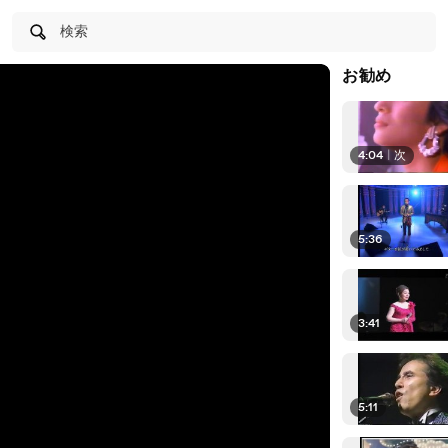
検索
お勧め
4:04
|
次
5:36
3:41
5:11