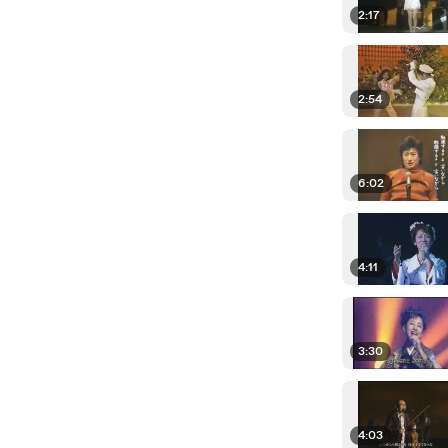
2:17
2:54
6:02
4:11
3:30
4:03