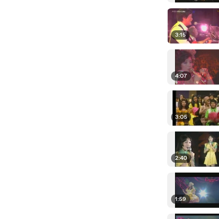
3:15
4:07
3:05
2:40
1:59