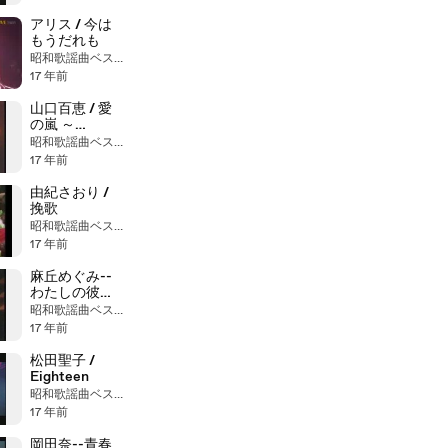
アリス / 今は
もうだれも
昭和歌謡曲ベストヒット大全集
17 年前
山口百恵 / 愛
の嵐 ～
Jealousy
昭和歌謡曲ベストヒット大全集
Storm～
17 年前
由紀さおり /
挽歌
昭和歌謡曲ベストヒット大全集
17 年前
麻丘めぐみ--
わたしの彼は
左きき
昭和歌謡曲ベストヒット大全集
17 年前
松田聖子 /
Eighteen
昭和歌謡曲ベストヒット大全集
17 年前
岡田奈--青春