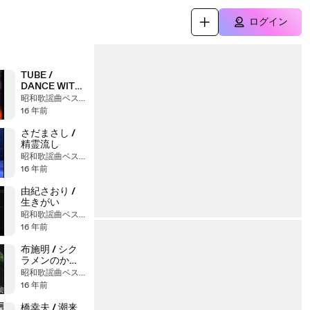
ログイン
TUBE /
DANCE WITH
YOU
昭和歌謡曲ベストヒット大全集
16 年前
さだまさし /
精霊流し
昭和歌謡曲ベストヒット大全集
16 年前
由紀さおり /
生きがい
昭和歌謡曲ベストヒット大全集
16 年前
布施明 / シク
ラメンのかほ
り
昭和歌謡曲ベストヒット大全集
16 年前
橋幸夫 / 潮来