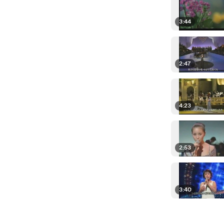
3:44
2:47
4:23
2:53
3:40