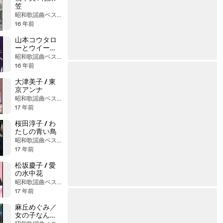
笠
昭和歌謡曲ベストヒット大全集
16 年前
山本コウタロ
ーとウイーク
エンド / 岬め
昭和歌謡曲ベストヒット大全集
ぐり
16 年前
大津美子 / 東
京アンナ
昭和歌謡曲ベストヒット大全集
17 年前
桜田淳子 / わ
たしの青い鳥
昭和歌謡曲ベストヒット大全集
17 年前
松坂慶子 / 愛
の水中花
昭和歌謡曲ベストヒット大全集
17 年前
麻丘めぐみ／
女の子なんだ