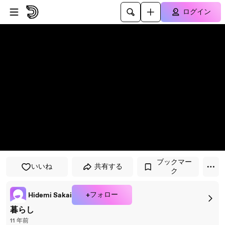
プレイヤーにスキップ
メインコンテンツにスキップ
ログイン
ブックマー
いいね
共有する
ク
+フォロー
Hidemi Sakai
暮らし
11 年前