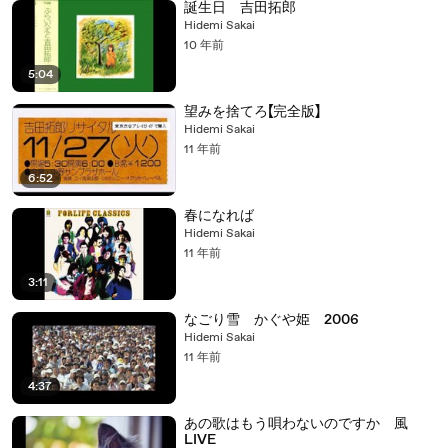
誕生日 吉田拓郎
Hidemi Sakai
10 年前
5:04
望みを捨てろ【完全版】
Hidemi Sakai
11 年前
6:52
春になれば
Hidemi Sakai
11 年前
3:11
なごり雪 かぐや姫 2006
Hidemi Sakai
11 年前
4:37
あの歌はもう唄わないのですか 風
LIVE