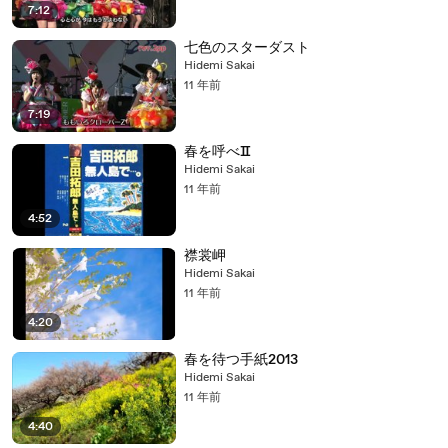
7:12
七色のスターダスト
Hidemi Sakai
11 年前
7:19
春を呼べⅡ
Hidemi Sakai
11 年前
4:52
襟裳岬
Hidemi Sakai
11 年前
4:20
春を待つ手紙2013
Hidemi Sakai
11 年前
4:40